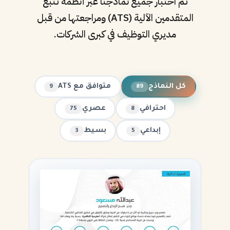
تم اختبار جميع نماذجنا عبر أنظمة تتبع
المتقدمين الآلية (ATS) ومراجعتها من قبل
مديري التوظيف في كبرى الشركات.
كل النماذج
متوافق مع ATS
9
89
احترافي
عصري
75
8
إبداعي
بسيط
3
5