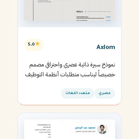
★
5.0
Axiom
نموذج سيرة ذاتية عصري واحترافي مصمم
خصيصاً ليناسب متطلبات أنظمة التوظيف
الآلية ويساعدك في الحصول على مقابلتك
القادمة.
عصري
متعدد اللغات