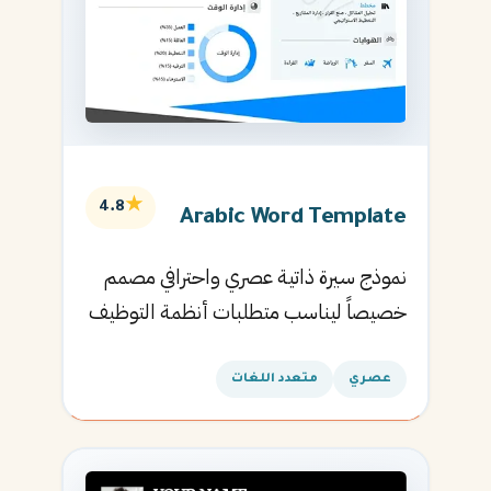
★
4.8
Arabic Word Template
نموذج سيرة ذاتية عصري واحترافي مصمم
خصيصاً ليناسب متطلبات أنظمة التوظيف
الآلية ويساعدك في الحصول على مقابلتك
القادمة.
عصري
متعدد اللغات