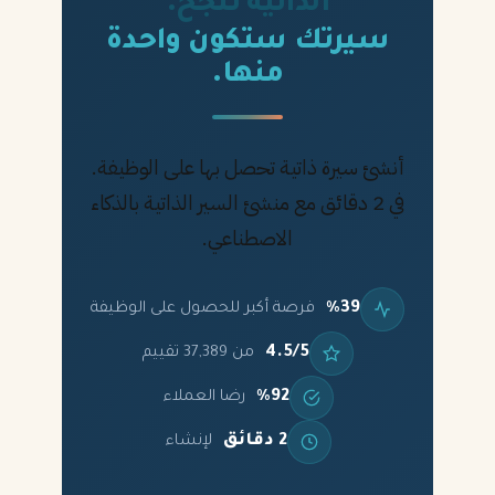
الذاتية تنجح.
سيرتك ستكون واحدة
منها.
أنشئ سيرة ذاتية تحصل بها على الوظيفة.
في 2 دقائق مع منشئ السير الذاتية بالذكاء
الاصطناعي.
%39
فرصة أكبر للحصول على الوظيفة
4.5/5
من 37,389 تقييم
%92
رضا العملاء
2 دقائق
لإنشاء