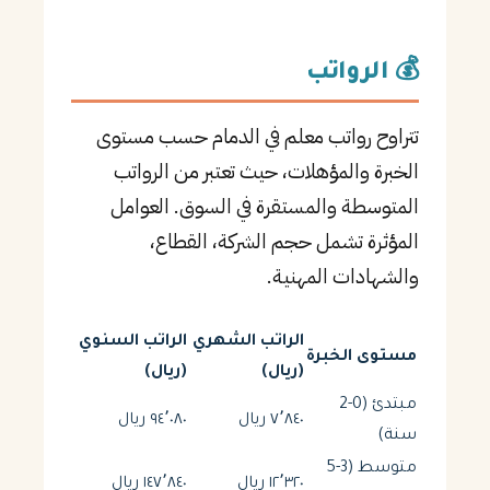
💰 الرواتب
تتراوح رواتب معلم في الدمام حسب مستوى
الخبرة والمؤهلات، حيث تعتبر من الرواتب
المتوسطة والمستقرة في السوق. العوامل
المؤثرة تشمل حجم الشركة، القطاع،
والشهادات المهنية.
الراتب الشهري
الراتب السنوي
مستوى الخبرة
(ريال)
(ريال)
مبتدئ (0-2
٧٬٨٤٠ ريال
٩٤٬٠٨٠ ريال
سنة)
متوسط (3-5
١٢٬٣٢٠ ريال
١٤٧٬٨٤٠ ريال