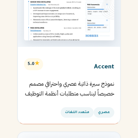
★
5.0
Accent
نموذج سيرة ذاتية عصري واحترافي مصمم
خصيصاً ليناسب متطلبات أنظمة التوظيف
الآلية ويساعدك في الحصول على مقابلتك
القادمة.
عصري
متعدد اللغات