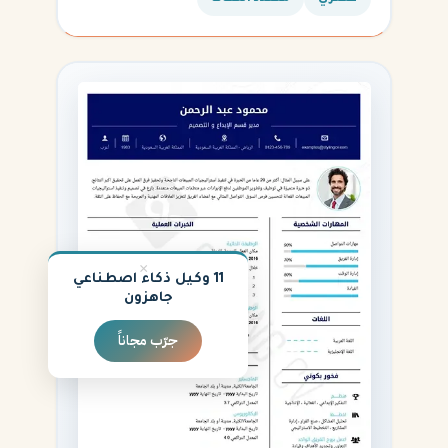
القادمة.
×
11 وكيل ذكاء اصطناعي
جاهزون
جرّب مجاناً