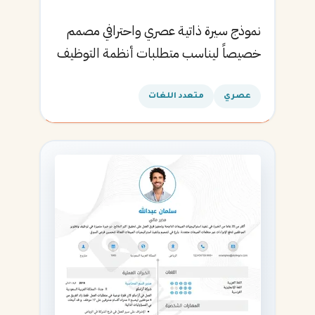
نموذج سيرة ذاتية عصري واحترافي مصمم
خصيصاً ليناسب متطلبات أنظمة التوظيف
الآلية ويساعدك في الحصول على مقابلتك
القادمة.
عصري
متعدد اللغات