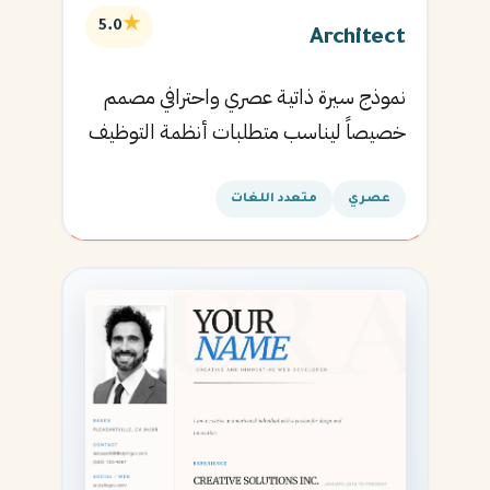
★
5.0
Architect
نموذج سيرة ذاتية عصري واحترافي مصمم
خصيصاً ليناسب متطلبات أنظمة التوظيف
الآلية ويساعدك في الحصول على مقابلتك
القادمة.
عصري
متعدد اللغات