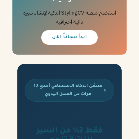
استخدم منصة StylingCV الذكية لإنشاء سيرة
ذاتية احترافية
ابدأ مجاناً الآن
منشئ الذكاء الاصطناعي أسرع 10
مرات من العمل اليدوي
فقط 2% من السير