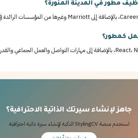
يف مطور في المدينة المنورة؟
مل كـمطور؟
جاهز لإنشاء سيرتك الذاتية الاحترافية؟
استخدم منصة StylingCV الذكية لإنشاء سيرة ذاتية احترافية