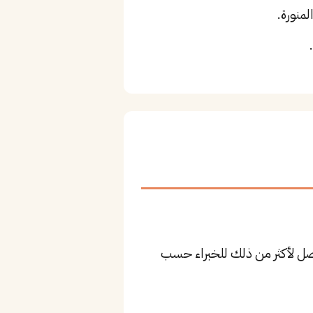
منورة.
١٦٬٤٨ ريال للمستوى المتوسط، وقد يصل لأكثر من ذلك للخبراء حسب