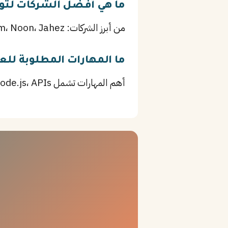
ما هي أفضل الشركات لتوظ
من أبرز الشركات: Careem، Noon، Jahez، بالإضافة إلى Marriott وغيرها من المؤسسات الرائدة في المدينة المنورة.
ما المهارات المطلوبة للع
أهم المهارات تشمل React، Node.js، APIs، بالإضافة إلى مهارات التواصل والعمل الجماعي والقدرة على حل المشكلات.