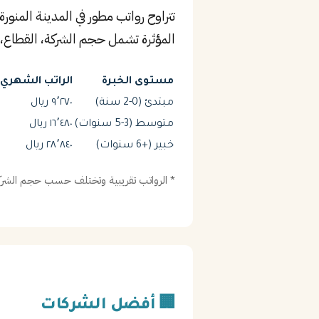
تتراوح رواتب مطور في المدينة المن
المؤثرة تشمل حجم الشركة، القطاع، 
مستوى الخبرة
الراتب الشهري (
مبتدئ (0-2 سنة)
٩٬٢٧٠ ريال
متوسط (3-5 سنوات)
١٦٬٤٨٠ ريال
خبير (+6 سنوات)
٢٨٬٨٤٠ ريال
* الرواتب تقريبية وتختلف حسب حجم الشركة
🏢 أفضل الشركات