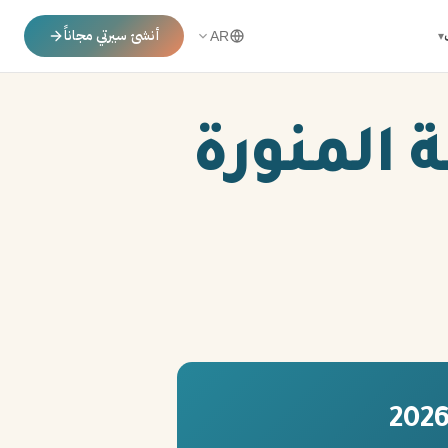
أنشئ سيرتي مجاناً
▾
AR
 المنورة