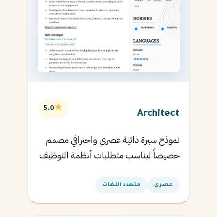
★
5.0
Architect
نموذج سيرة ذاتية عصري واحترافي مصمم
خصيصاً ليناسب متطلبات أنظمة التوظيف
الآلية ويساعدك في الحصول على مقابلتك
القادمة.
عصري
متعدد اللغات