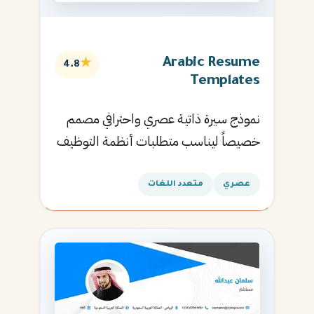
Arabic Resume
★
4.8
Templates
نموذج سيرة ذاتية عصري واحترافي مصمم
خصيصاً ليناسب متطلبات أنظمة التوظيف
الآلية ويساعدك في الحصول على مقابلتك
القادمة.
عصري
متعدد اللغات