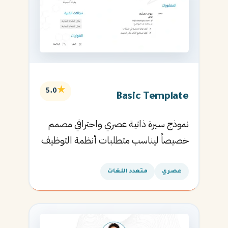
★
5.0
Basic Template
نموذج سيرة ذاتية عصري واحترافي مصمم
خصيصاً ليناسب متطلبات أنظمة التوظيف
الآلية ويساعدك في الحصول على مقابلتك
القادمة.
عصري
متعدد اللغات