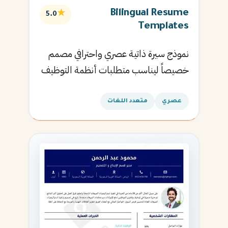
Bilingual Resume
★
5.0
Templates
نموذج سيرة ذاتية عصري واحترافي مصمم
خصيصاً ليناسب متطلبات أنظمة التوظيف
الآلية ويساعدك في الحصول على مقابلتك
القادمة.
عصري
متعدد اللغات