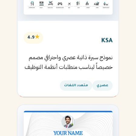
★
4.9
KSA
نموذج سيرة ذاتية عصري واحترافي مصمم
خصيصاً ليناسب متطلبات أنظمة التوظيف
الآلية ويساعدك في الحصول على مقابلتك
القادمة.
عصري
متعدد اللغات