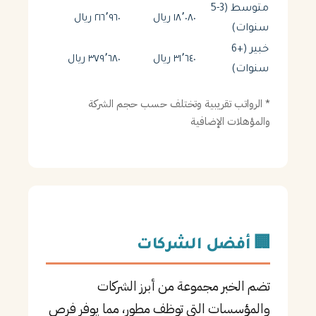
متوسط (3-5
١٨٬٠٨٠ ريال
٢١٦٬٩٦٠ ريال
سنوات)
خبير (+6
٣١٬٦٤٠ ريال
٣٧٩٬٦٨٠ ريال
سنوات)
* الرواتب تقريبية وتختلف حسب حجم الشركة
والمؤهلات الإضافية
🏢 أفضل الشركات
تضم الخبر مجموعة من أبرز الشركات
والمؤسسات التي توظف مطور، مما يوفر فرص