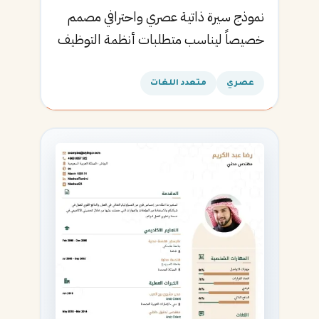
نموذج سيرة ذاتية عصري واحترافي مصمم
خصيصاً ليناسب متطلبات أنظمة التوظيف
الآلية ويساعدك في الحصول على مقابلتك
القادمة.
عصري
متعدد اللغات