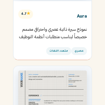
★
4.7
Aura
نموذج سيرة ذاتية عصري واحترافي مصمم
خصيصاً ليناسب متطلبات أنظمة التوظيف
الآلية ويساعدك في الحصول على مقابلتك
القادمة.
عصري
متعدد اللغات