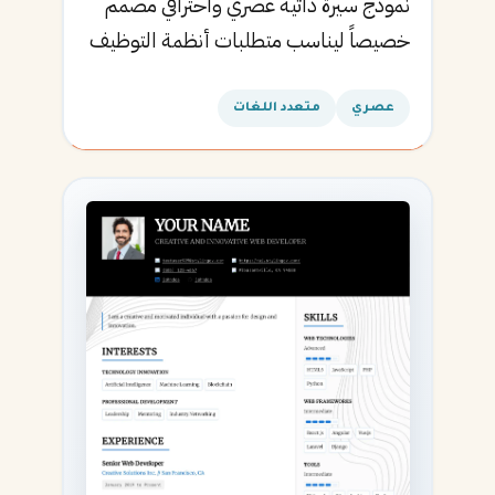
نموذج سيرة ذاتية عصري واحترافي مصمم
خصيصاً ليناسب متطلبات أنظمة التوظيف
الآلية ويساعدك في الحصول على مقابلتك
القادمة.
عصري
متعدد اللغات