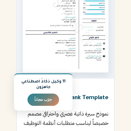
×
11 وكيل ذكاء اصطناعي
جاهزون
★
4.9
Blank Template
جرّب مجاناً
نموذج سيرة ذاتية عصري واحترافي مصمم
خصيصاً ليناسب متطلبات أنظمة التوظيف