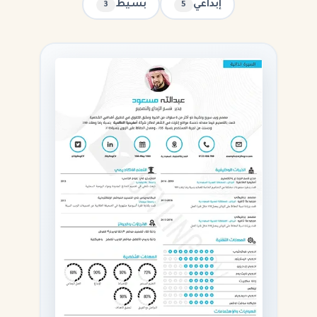
إبداعي
بسيط
3
5