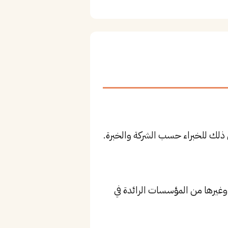
 أبرز الشركات: Saudi Press Agency، مجموعة MBC، Rotana، بالإضافة إلى Saudi Aramco وغيرها من المؤسسات الرائدة في