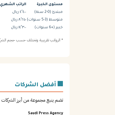
مستوى الخبرة
الراتب الشهري (
مبتدئ (0-2 سنة)
٤٬٤٠٠ ريال
متوسط (3-5 سنوات)
٨٬٢٥٠ ريال
خبير (+6 سنوات)
١٤٬٣٠٠ ريال
* الرواتب تقريبية وتختلف حسب حجم الشركة
🏢 أفضل الشركات
تضم ينبع مجموعة من أبرز الشركات
Saudi Press Agency