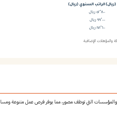
ريال)
الراتب السنوي (ريال)
٥٢٬٨٠٠ ريال
٩٩٬٠٠٠ ريال
١٧١٬٦٠٠ ريال
 والمؤهلات الإضافية
 والمؤسسات التي توظف مصور، مما يوفر فرص عمل متنوعة ومسار