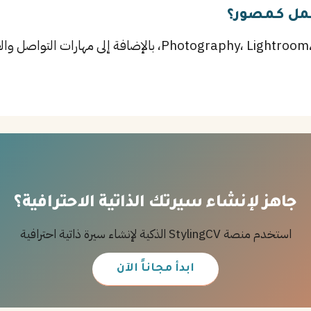
عمل كـمصور؟
أهم المهارات تشمل Photography، Lightroom، Photoshop، بالإض
جاهز لإنشاء سيرتك الذاتية الاحترافية؟
استخدم منصة StylingCV الذكية لإنشاء سيرة ذاتية احترافية
ابدأ مجاناً الآن