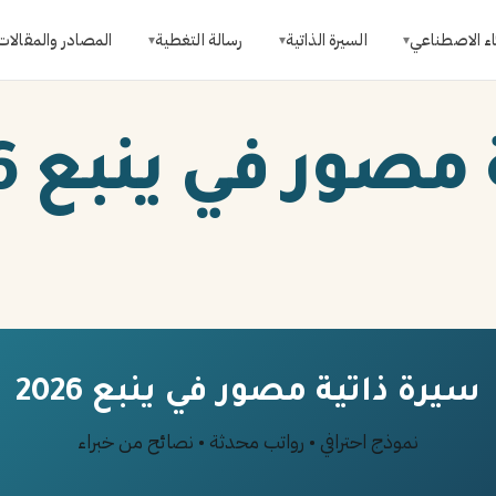
اء الاصطناعي
السيرة الذاتية
رسالة التغطية
المصادر والمقالات
▾
▾
▾
صور في ينبع 2026
سيرة ذاتية مصور في ينبع 2026
نموذج احترافي • رواتب محدثة • نصائح من خبراء