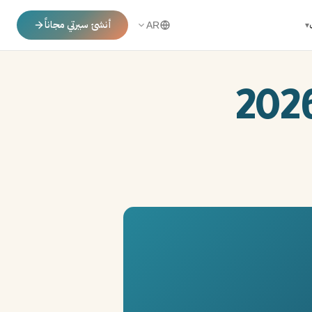
أنشئ سيرتي مجاناً
▾
AR