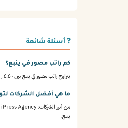
❓ أسئلة شائعة
كم راتب مصور في ينبع؟
يتراوح راتب مصور في ينبع بين ٤٬٤٠٠ ريال للمبتدئين و٨٬٢٥٠ ريال للمستوى المتوسط، وقد يصل لأكثر من ذلك للخبراء حسب الشركة والخبرة.
ما هي أفضل الشركات لتو
ينبع.