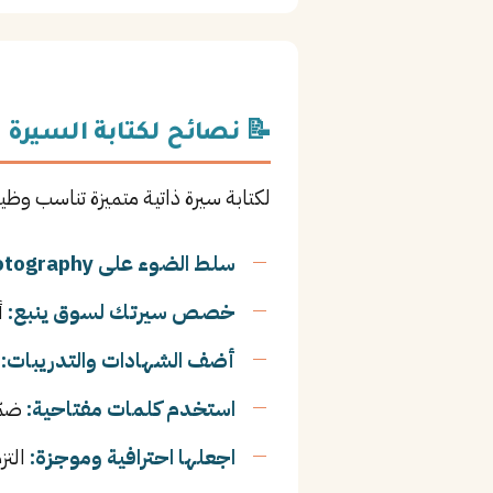
📝 نصائح لكتابة السيرة ا
لكتابة سيرة ذاتية متميزة تناسب وظي
سلط الضوء على Photography:
خصص سيرتك لسوق ينبع:
أ
أضف الشهادات والتدريبات:
ا
استخدم كلمات مفتاحية:
ضمّن
اجعلها احترافية وموجزة:
التز