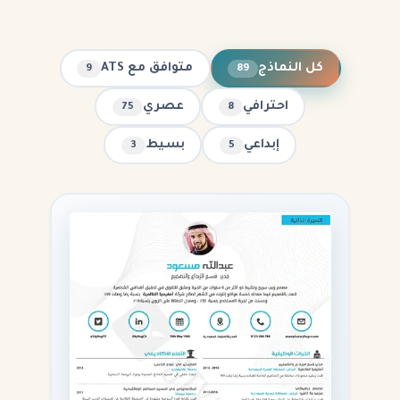
كل النماذج
متوافق مع ATS
9
89
احترافي
عصري
75
8
إبداعي
بسيط
3
5