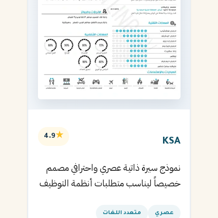
★
4.9
KSA
نموذج سيرة ذاتية عصري واحترافي مصمم
خصيصاً ليناسب متطلبات أنظمة التوظيف
الآلية ويساعدك في الحصول على مقابلتك
القادمة.
عصري
متعدد اللغات