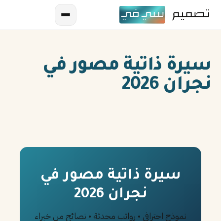
سيرة ذاتية مصور في
نجران 2026
AR
EN
ES
سيرة ذاتية مصور في
نجران 2026
FR
IN
نموذج احترافي • رواتب محدثة • نصائح من خبراء