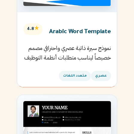
★
4.8
Arabic Word Template
نموذج سيرة ذاتية عصري واحترافي مصمم
خصيصاً ليناسب متطلبات أنظمة التوظيف
الآلية ويساعدك في الحصول على مقابلتك
القادمة.
عصري
متعدد اللغات