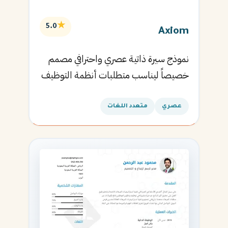
★
5.0
Axiom
نموذج سيرة ذاتية عصري واحترافي مصمم
خصيصاً ليناسب متطلبات أنظمة التوظيف
الآلية ويساعدك في الحصول على مقابلتك
القادمة.
عصري
متعدد اللغات