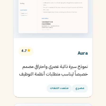
★
4.7
Aura
نموذج سيرة ذاتية عصري واحترافي مصمم
خصيصاً ليناسب متطلبات أنظمة التوظيف
الآلية ويساعدك في الحصول على مقابلتك
القادمة.
عصري
متعدد اللغات