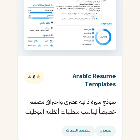
Arabic Resume
★
4.8
Templates
نموذج سيرة ذاتية عصري واحترافي مصمم
خصيصاً ليناسب متطلبات أنظمة التوظيف
الآلية ويساعدك في الحصول على مقابلتك
القادمة.
عصري
متعدد اللغات