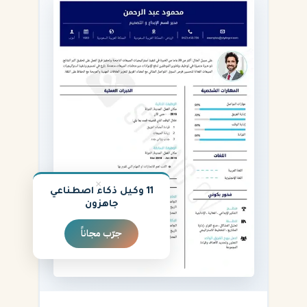
×
11 وكيل ذكاء اصطناعي
جاهزون
جرّب مجاناً