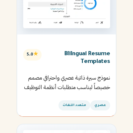
Bilingual Resume
★
5.0
Templates
نموذج سيرة ذاتية عصري واحترافي مصمم
خصيصاً ليناسب متطلبات أنظمة التوظيف
الآلية ويساعدك في الحصول على مقابلتك
القادمة.
عصري
متعدد اللغات