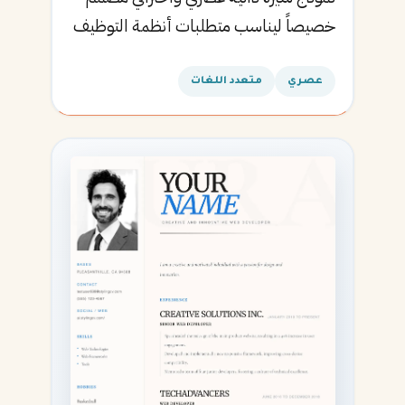
خصيصاً ليناسب متطلبات أنظمة التوظيف
الآلية ويساعدك في الحصول على مقابلتك
القادمة.
عصري
متعدد اللغات