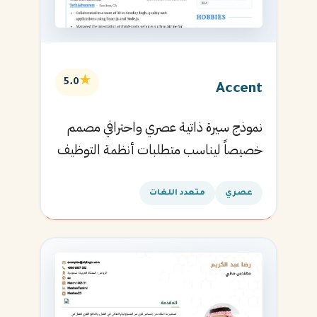
★
5.0
Accent
نموذج سيرة ذاتية عصري واحترافي مصمم
خصيصاً ليناسب متطلبات أنظمة التوظيف
الآلية ويساعدك في الحصول على مقابلتك
القادمة.
عصري
متعدد اللغات