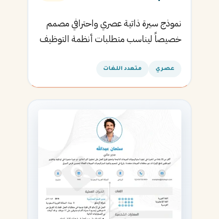
نموذج سيرة ذاتية عصري واحترافي مصمم
خصيصاً ليناسب متطلبات أنظمة التوظيف
الآلية ويساعدك في الحصول على مقابلتك
القادمة.
عصري
متعدد اللغات