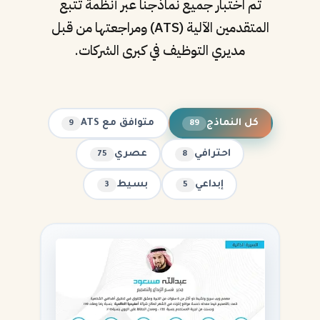
تم اختبار جميع نماذجنا عبر أنظمة تتبع
المتقدمين الآلية (ATS) ومراجعتها من قبل
مديري التوظيف في كبرى الشركات.
كل النماذج
متوافق مع ATS
9
89
احترافي
عصري
75
8
إبداعي
بسيط
3
5