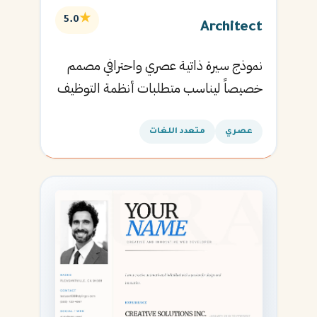
★
5.0
Architect
نموذج سيرة ذاتية عصري واحترافي مصمم
خصيصاً ليناسب متطلبات أنظمة التوظيف
الآلية ويساعدك في الحصول على مقابلتك
القادمة.
عصري
متعدد اللغات