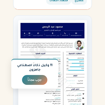
القادمة.
عصري
متعدد اللغات
×
11 وكيل ذكاء اصطناعي
جاهزون
جرّب مجاناً