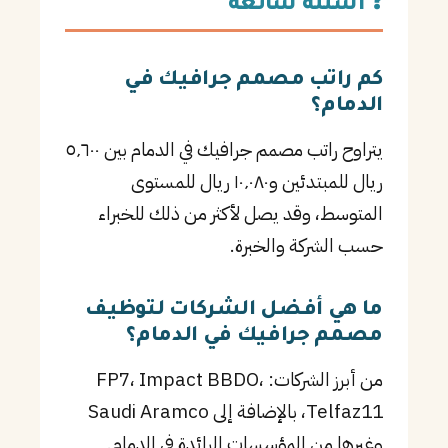
❓ أسئلة شائعة
كم راتب مصمم جرافيك في
الدمام؟
يتراوح راتب مصمم جرافيك في الدمام بين ٥٬٦٠٠
ريال للمبتدئين و١٠٬٠٨٠ ريال للمستوى
المتوسط، وقد يصل لأكثر من ذلك للخبراء
حسب الشركة والخبرة.
ما هي أفضل الشركات لتوظيف
مصمم جرافيك في الدمام؟
من أبرز الشركات: FP7، Impact BBDO،
Telfaz11، بالإضافة إلى Saudi Aramco
وغيرها من المؤسسات الرائدة في الدمام.