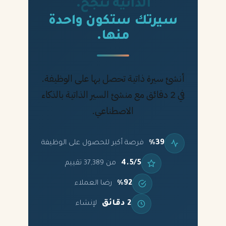
الذاتية تنجح.
سيرتك ستكون واحدة
منها.
أنشئ سيرة ذاتية تحصل بها على الوظيفة.
في 2 دقائق مع منشئ السير الذاتية بالذكاء
الاصطناعي.
%39
فرصة أكبر للحصول على الوظيفة
4.5/5
من 37,389 تقييم
%92
رضا العملاء
2 دقائق
لإنشاء