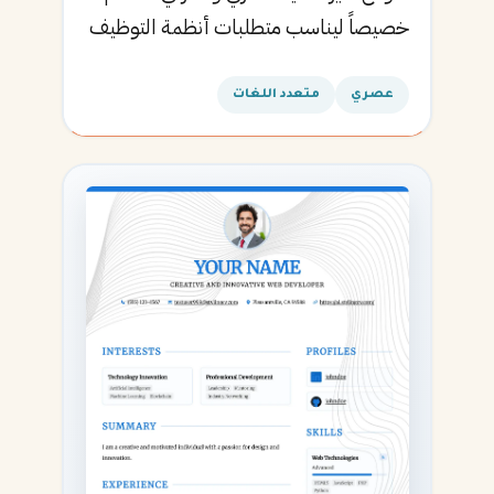
خصيصاً ليناسب متطلبات أنظمة التوظيف
الآلية ويساعدك في الحصول على مقابلتك
القادمة.
عصري
متعدد اللغات