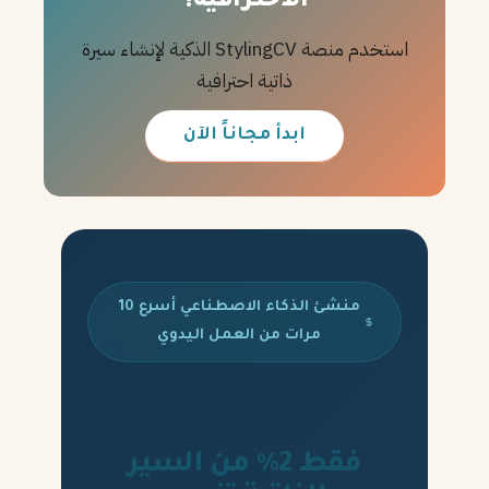
الاحترافية؟
استخدم منصة StylingCV الذكية لإنشاء سيرة
ذاتية احترافية
ابدأ مجاناً الآن
منشئ الذكاء الاصطناعي أسرع 10
مرات من العمل اليدوي
فقط 2% من السير