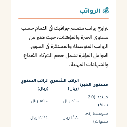
💰 الرواتب
تتراوح رواتب مصمم جرافيك في الدمام حسب
مستوى الخبرة والمؤهلات، حيث تعتبر من
الرواتب المتوسطة والمستقرة في السوق.
العوامل المؤثرة تشمل حجم الشركة، القطاع،
والشهادات المهنية.
الراتب الشهري
الراتب السنوي
مستوى الخبرة
(ريال)
(ريال)
مبتدئ (0-2
٥٬٦٠٠ ريال
٦٧٬٢٠٠ ريال
سنة)
متوسط (3-5
١٠٬٠٨٠ ريال
١٢٠٬٩٦٠ ريال
سنوات)