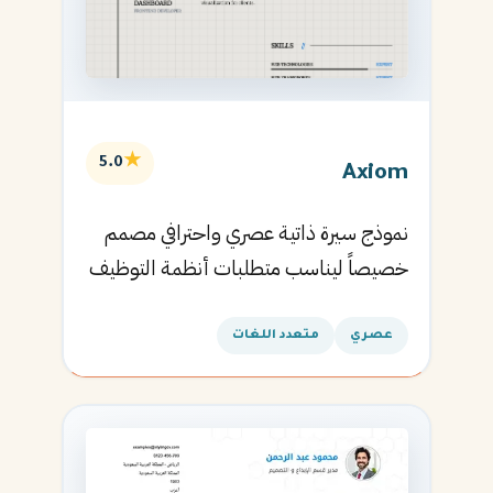
★
5.0
Axiom
نموذج سيرة ذاتية عصري واحترافي مصمم
خصيصاً ليناسب متطلبات أنظمة التوظيف
الآلية ويساعدك في الحصول على مقابلتك
القادمة.
عصري
متعدد اللغات