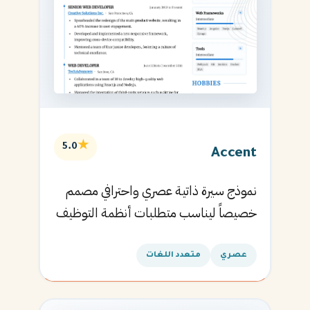
★
5.0
Accent
نموذج سيرة ذاتية عصري واحترافي مصمم
خصيصاً ليناسب متطلبات أنظمة التوظيف
الآلية ويساعدك في الحصول على مقابلتك
القادمة.
عصري
متعدد اللغات