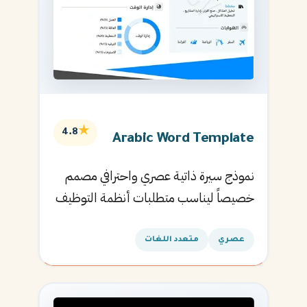
★
4.8
Arabic Word Template
نموذج سيرة ذاتية عصري واحترافي مصمم
خصيصاً ليناسب متطلبات أنظمة التوظيف
الآلية ويساعدك في الحصول على مقابلتك
القادمة.
عصري
متعدد اللغات