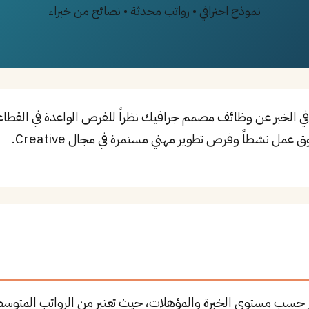
نموذج احترافي • رواتب محدثة • نصائح من خبراء
ي الخبر عن وظائف مصمم جرافيك نظراً للفرص الواعدة في القطاع
ر حسب مستوى الخبرة والمؤهلات، حيث تعتبر من الرواتب المتوسط