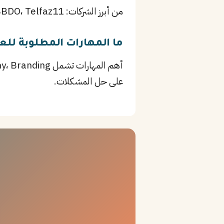
من أبرز الشركات: FP7، Impact BBDO، Telfaz11، بالإضافة إلى Saudi Aramco وغيرها من المؤسسات الرائدة في الخبر.
ما المهارات المطلوبة لل
على حل المشكلات.