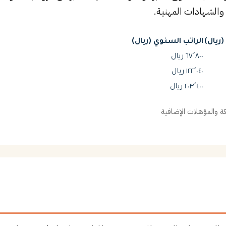
والشهادات المهنية.
ريال)
الراتب السنوي (ريال)
٦٧٬٨٠٠ ريال
١٢٢٬٠٤٠ ريال
٢٠٣٬٤٠٠ ريال
 والمؤهلات الإضافية