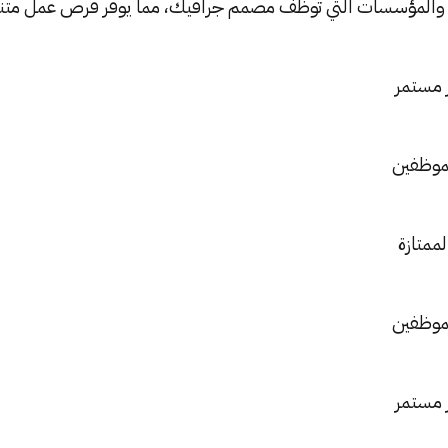
ت والمؤسسات التي توظف مصمم جرافيك، مما يوفر فرص عمل متنو
 مستمر
لموظفين
لممتازة
لموظفين
 مستمر