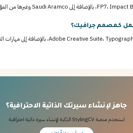
عمل كـمصمم جرافيك؟
أهم المهارات تشمل ive Suite، Typography، Branding
جاهز لإنشاء سيرتك الذاتية الاحترافية؟
استخدم منصة StylingCV الذكية لإنشاء سيرة ذاتية احترافية