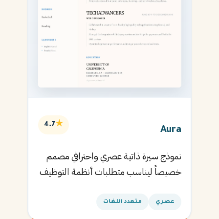
★
4.7
Aura
نموذج سيرة ذاتية عصري واحترافي مصمم
خصيصاً ليناسب متطلبات أنظمة التوظيف
الآلية ويساعدك في الحصول على مقابلتك
القادمة.
عصري
متعدد اللغات