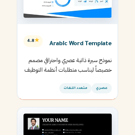
★
4.8
Arabic Word Template
نموذج سيرة ذاتية عصري واحترافي مصمم
خصيصاً ليناسب متطلبات أنظمة التوظيف
الآلية ويساعدك في الحصول على مقابلتك
القادمة.
عصري
متعدد اللغات