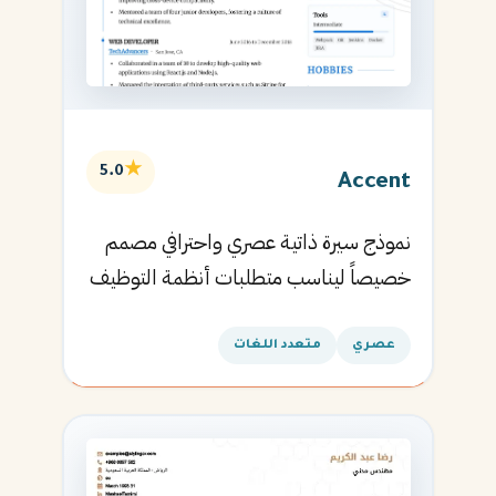
★
5.0
Accent
نموذج سيرة ذاتية عصري واحترافي مصمم
خصيصاً ليناسب متطلبات أنظمة التوظيف
الآلية ويساعدك في الحصول على مقابلتك
القادمة.
عصري
متعدد اللغات