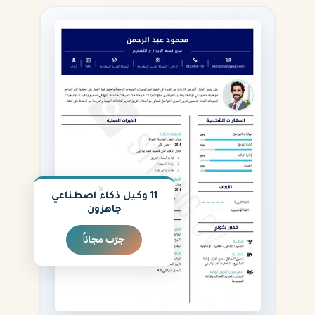
×
11 وكيل ذكاء اصطناعي
جاهزون
جرّب مجاناً