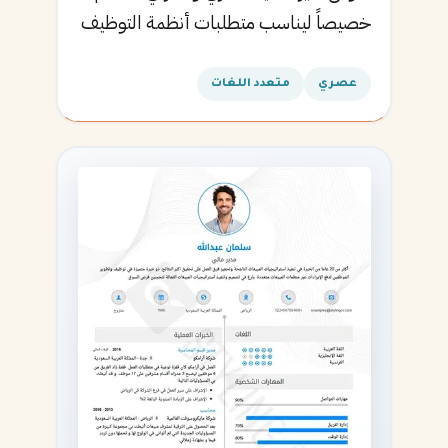
خصيصاً ليناسب متطلبات أنظمة التوظيف
الآلية ويساعدك في الحصول على مقابلتك
القادمة.
عصري
متعدد اللغات