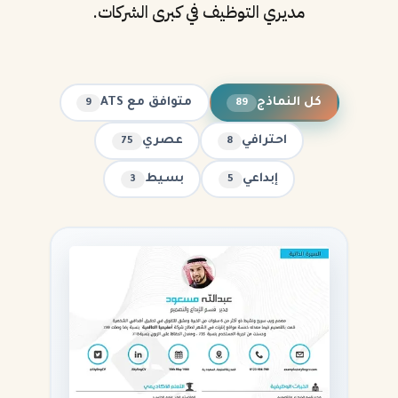
مديري التوظيف في كبرى الشركات.
كل النماذج
متوافق مع ATS
9
89
احترافي
عصري
75
8
إبداعي
بسيط
3
5