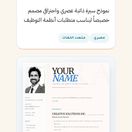
نموذج سيرة ذاتية عصري واحترافي مصمم
خصيصاً ليناسب متطلبات أنظمة التوظيف
الآلية ويساعدك في الحصول على مقابلتك
القادمة.
عصري
متعدد اللغات