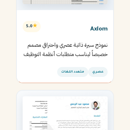
★
5.0
Axiom
نموذج سيرة ذاتية عصري واحترافي مصمم
خصيصاً ليناسب متطلبات أنظمة التوظيف
الآلية ويساعدك في الحصول على مقابلتك
القادمة.
عصري
متعدد اللغات