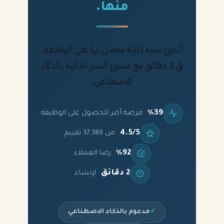
منها.
أنشئ سيرة ذاتية تحصل بها على الوظيفة.
في 2 دقائق مع منشئ السير الذاتية بالذكاء
الاصطناعي.
%39
فرصة أكبر للحصول على الوظيفة
4.5/5
من 37,389 تقييم
%92
رضا العملاء
2 دقائق
لإنشاء
✓
مدعوم بالذكاء الاصطناعي