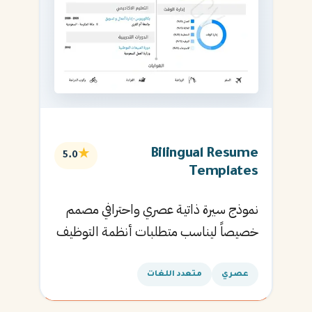
Bilingual Resume
★
5.0
Templates
نموذج سيرة ذاتية عصري واحترافي مصمم
خصيصاً ليناسب متطلبات أنظمة التوظيف
الآلية ويساعدك في الحصول على مقابلتك
القادمة.
عصري
متعدد اللغات