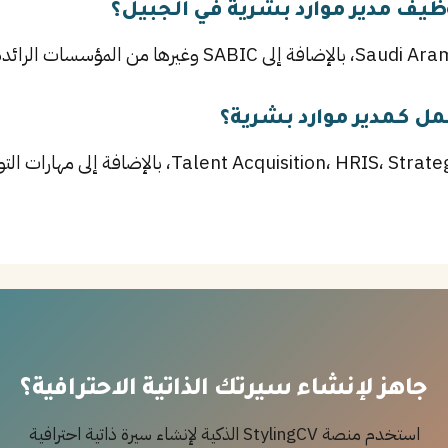
يف مدير موارد بشرية في الجبيل؟
مل كـمدير موارد بشرية؟
أهم المهارات تشمل ition، HRIS، Strategic Planning
جاهز لإنشاء سيرتك الذاتية الاحترافية؟
استخدم منصة StylingCV الذكية لإنشاء سيرة ذاتية احترافية