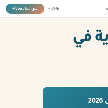
أنشئ سيرتي مجاناً
▾
AR
ية في
2