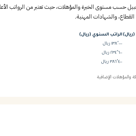
لجبيل حسب مستوى الخبرة والمؤهلات، حيث تعتبر من الرواتب الأعلى
القطاع، والشهادات المهنية.
ريال)
الراتب السنوي (ريال)
١٣٨٬٠٠٠ ريال
٢٣٤٬٦٠٠ ريال
٣٨٦٬٤٠٠ ريال
 والمؤهلات الإضافية