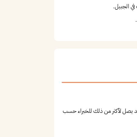
في الجبيل.
بتدئين و١٩٬٥٥٠ ريال للمستوى المتوسط، وقد يصل لأكثر من ذلك للخبراء حسب