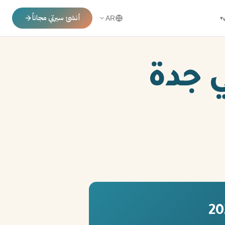
أنشئ سيرتي مجاناً
▾
AR
 جدة