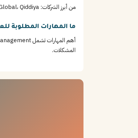
من أبرز الشركات: NEOM، Red Sea Global، Qiddiya، بالإضافة إلى ميناء جدة الإسلامي وغيرها من المؤسسات الرائدة في جدة.
ما المهارات المطلوبة للع
المشكلات.