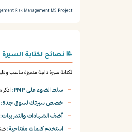
agement
Risk Management
MS Project
📝 نصائح لكتابة السيرة ا
لكتابة سيرة ذاتية متميزة تناسب وظي
سلط الضوء على PMP:
اذكر م
خصص سيرتك لسوق جدة:
أ
أضف الشهادات والتدريبات:
ا
استخدم كلمات مفتاحية:
ضمّ