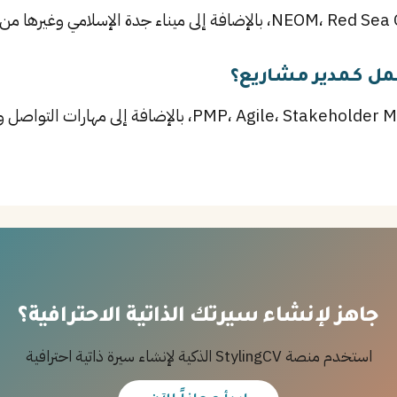
مل كـمدير مشاريع؟
أهم المهارات تشمل PMP، Agile، Stakeholder Management، ب
جاهز لإنشاء سيرتك الذاتية الاحترافية؟
استخدم منصة StylingCV الذكية لإنشاء سيرة ذاتية احترافية