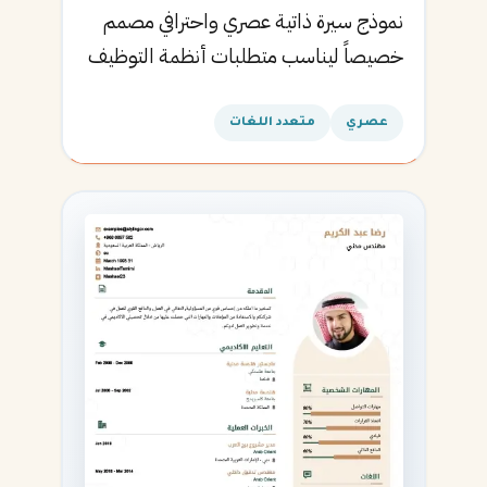
نموذج سيرة ذاتية عصري واحترافي مصمم
خصيصاً ليناسب متطلبات أنظمة التوظيف
الآلية ويساعدك في الحصول على مقابلتك
القادمة.
عصري
متعدد اللغات