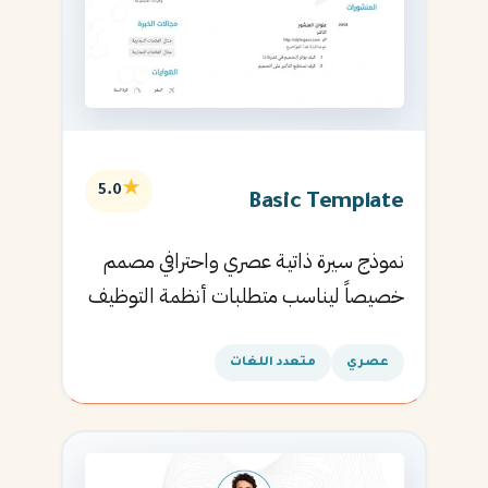
★
5.0
Basic Template
نموذج سيرة ذاتية عصري واحترافي مصمم
خصيصاً ليناسب متطلبات أنظمة التوظيف
الآلية ويساعدك في الحصول على مقابلتك
القادمة.
عصري
متعدد اللغات