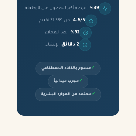
%39
فرصة أكبر للحصول على الوظيفة
4.5/5
من 37,389 تقييم
%92
رضا العملاء
2 دقائق
لإنشاء
✓
مدعوم بالذكاء الاصطناعي
✓
مجرب ميدانياً
✓
معتمد من الموارد البشرية