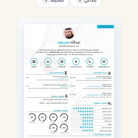
إبداعي
بسيط
3
5