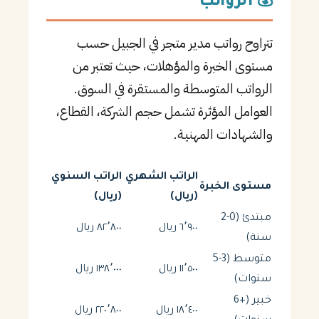
💰 الرواتب
تتراوح رواتب مدير متجر في الجبيل حسب
مستوى الخبرة والمؤهلات، حيث تعتبر من
الرواتب المتوسطة والمستقرة في السوق.
العوامل المؤثرة تشمل حجم الشركة، القطاع،
والشهادات المهنية.
الراتب الشهري
الراتب السنوي
مستوى الخبرة
(ريال)
(ريال)
مبتدئ (0-2
٦٬٩٠٠ ريال
٨٢٬٨٠٠ ريال
سنة)
متوسط (3-5
١١٬٥٠٠ ريال
١٣٨٬٠٠٠ ريال
سنوات)
خبير (+6
١٨٬٤٠٠ ريال
٢٢٠٬٨٠٠ ريال