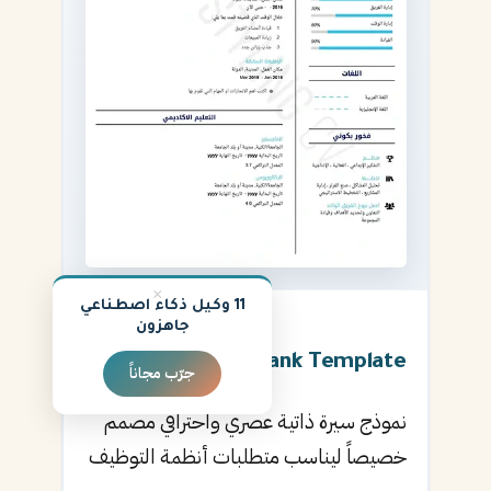
×
11 وكيل ذكاء اصطناعي
جاهزون
★
4.9
Blank Template
جرّب مجاناً
نموذج سيرة ذاتية عصري واحترافي مصمم
خصيصاً ليناسب متطلبات أنظمة التوظيف