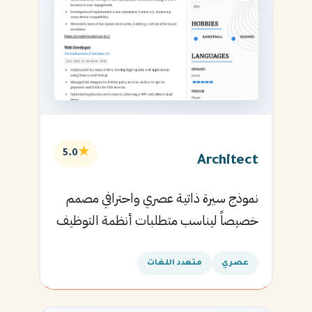
★
5.0
Architect
نموذج سيرة ذاتية عصري واحترافي مصمم
خصيصاً ليناسب متطلبات أنظمة التوظيف
الآلية ويساعدك في الحصول على مقابلتك
القادمة.
عصري
متعدد اللغات