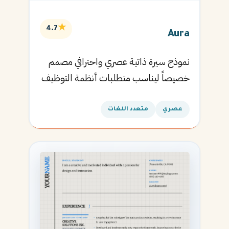
★
4.7
Aura
نموذج سيرة ذاتية عصري واحترافي مصمم
خصيصاً ليناسب متطلبات أنظمة التوظيف
الآلية ويساعدك في الحصول على مقابلتك
القادمة.
عصري
متعدد اللغات