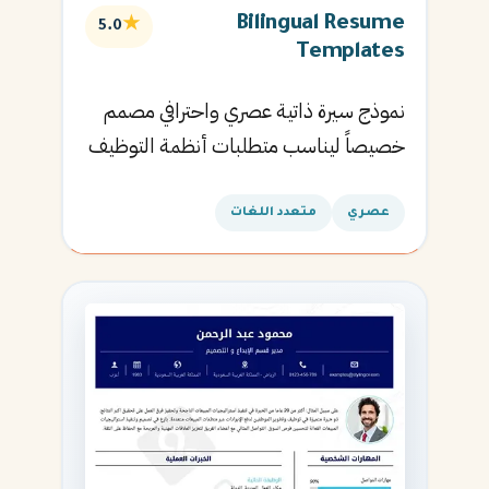
Bilingual Resume
★
5.0
Templates
نموذج سيرة ذاتية عصري واحترافي مصمم
خصيصاً ليناسب متطلبات أنظمة التوظيف
الآلية ويساعدك في الحصول على مقابلتك
القادمة.
عصري
متعدد اللغات