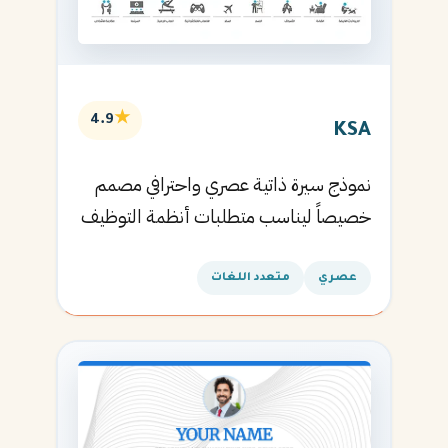
★
4.9
KSA
نموذج سيرة ذاتية عصري واحترافي مصمم
خصيصاً ليناسب متطلبات أنظمة التوظيف
الآلية ويساعدك في الحصول على مقابلتك
القادمة.
عصري
متعدد اللغات