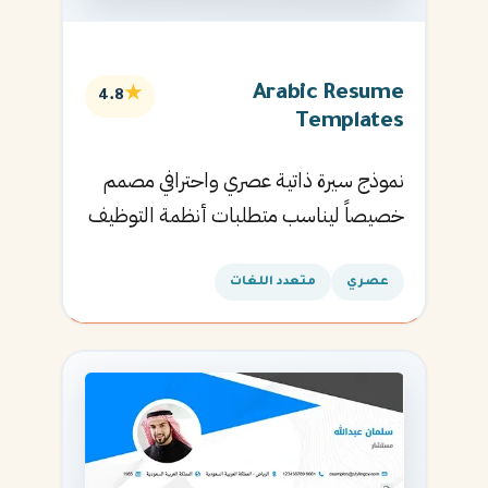
Arabic Resume
★
4.8
Templates
نموذج سيرة ذاتية عصري واحترافي مصمم
خصيصاً ليناسب متطلبات أنظمة التوظيف
الآلية ويساعدك في الحصول على مقابلتك
القادمة.
عصري
متعدد اللغات