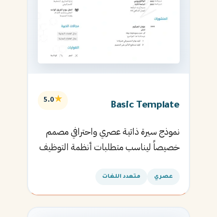
★
5.0
Basic Template
نموذج سيرة ذاتية عصري واحترافي مصمم
خصيصاً ليناسب متطلبات أنظمة التوظيف
الآلية ويساعدك في الحصول على مقابلتك
القادمة.
عصري
متعدد اللغات