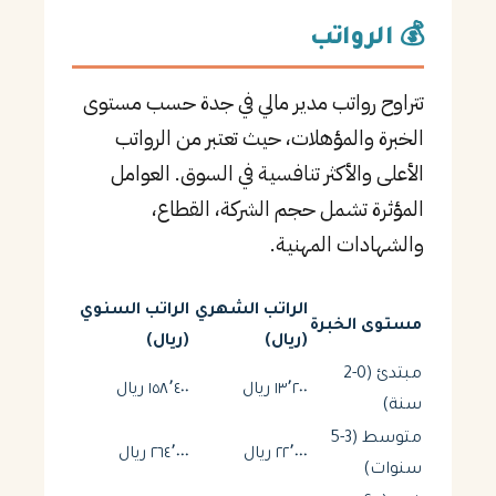
💰 الرواتب
تتراوح رواتب مدير مالي في جدة حسب مستوى
الخبرة والمؤهلات، حيث تعتبر من الرواتب
الأعلى والأكثر تنافسية في السوق. العوامل
المؤثرة تشمل حجم الشركة، القطاع،
والشهادات المهنية.
الراتب الشهري
الراتب السنوي
مستوى الخبرة
(ريال)
(ريال)
مبتدئ (0-2
١٣٬٢٠٠ ريال
١٥٨٬٤٠٠ ريال
سنة)
متوسط (3-5
٢٢٬٠٠٠ ريال
٢٦٤٬٠٠٠ ريال
سنوات)