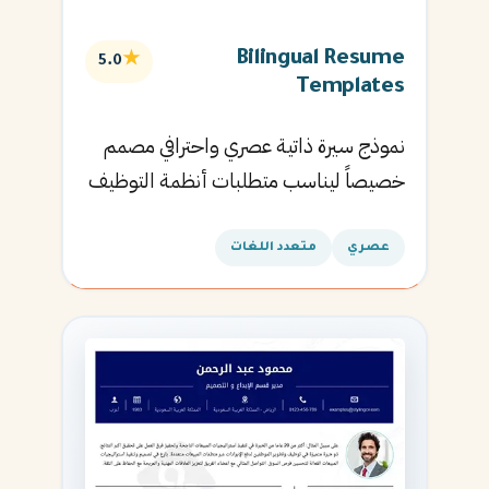
Bilingual Resume
★
5.0
Templates
نموذج سيرة ذاتية عصري واحترافي مصمم
خصيصاً ليناسب متطلبات أنظمة التوظيف
الآلية ويساعدك في الحصول على مقابلتك
القادمة.
عصري
متعدد اللغات