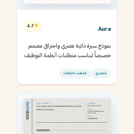
★
4.7
Aura
نموذج سيرة ذاتية عصري واحترافي مصمم
خصيصاً ليناسب متطلبات أنظمة التوظيف
الآلية ويساعدك في الحصول على مقابلتك
القادمة.
عصري
متعدد اللغات