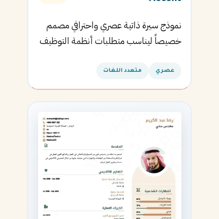
نموذج سيرة ذاتية عصري واحترافي مصمم
خصيصاً ليناسب متطلبات أنظمة التوظيف
الآلية ويساعدك في الحصول على مقابلتك
القادمة.
عصري
متعدد اللغات