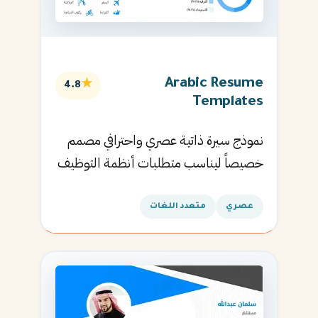
Arabic Resume
★
4.8
Templates
نموذج سيرة ذاتية عصري واحترافي مصمم
خصيصاً ليناسب متطلبات أنظمة التوظيف
الآلية ويساعدك في الحصول على مقابلتك
القادمة.
عصري
متعدد اللغات