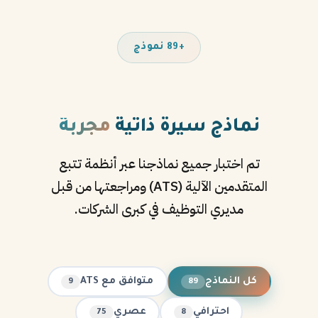
+89 نموذج
نماذج سيرة ذاتية
مجربة
تم اختبار جميع نماذجنا عبر أنظمة تتبع
المتقدمين الآلية (ATS) ومراجعتها من قبل
مديري التوظيف في كبرى الشركات.
كل النماذج
متوافق مع ATS
9
89
احترافي
عصري
75
8