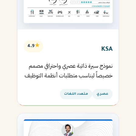
★
4.9
KSA
نموذج سيرة ذاتية عصري واحترافي مصمم
خصيصاً ليناسب متطلبات أنظمة التوظيف
الآلية ويساعدك في الحصول على مقابلتك
القادمة.
عصري
متعدد اللغات