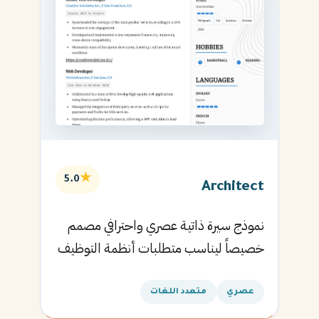
★
5.0
Architect
نموذج سيرة ذاتية عصري واحترافي مصمم
خصيصاً ليناسب متطلبات أنظمة التوظيف
الآلية ويساعدك في الحصول على مقابلتك
القادمة.
عصري
متعدد اللغات