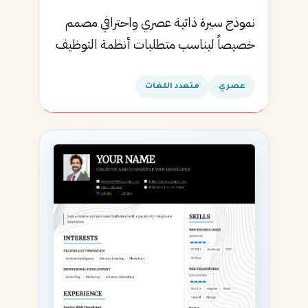
نموذج سيرة ذاتية عصري واحترافي مصمم
خصيصاً ليناسب متطلبات أنظمة التوظيف
الآلية ويساعدك في الحصول على مقابلتك
القادمة.
عصري
متعدد اللغات