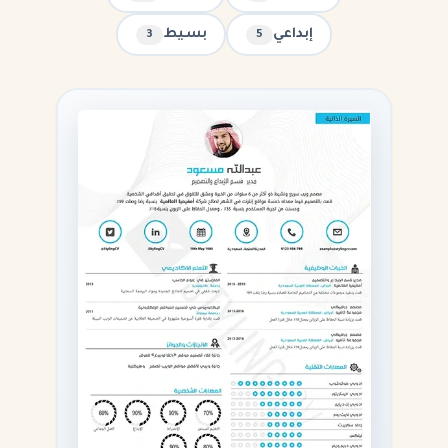
إبداعي
بسيط
3
5