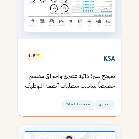
★
4.9
KSA
نموذج سيرة ذاتية عصري واحترافي مصمم
خصيصاً ليناسب متطلبات أنظمة التوظيف
الآلية ويساعدك في الحصول على مقابلتك
القادمة.
عصري
متعدد اللغات