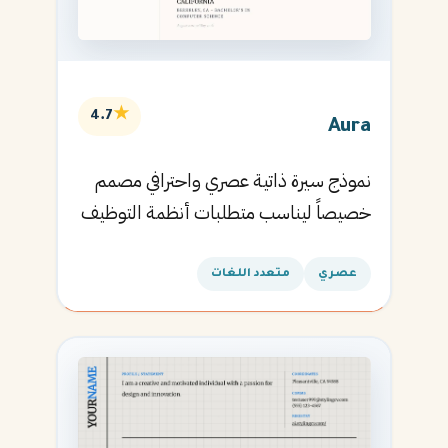
★
4.7
Aura
نموذج سيرة ذاتية عصري واحترافي مصمم
خصيصاً ليناسب متطلبات أنظمة التوظيف
الآلية ويساعدك في الحصول على مقابلتك
القادمة.
عصري
متعدد اللغات