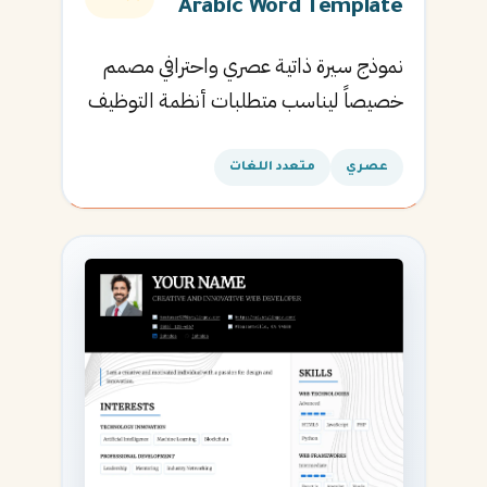
Arabic Word Template
نموذج سيرة ذاتية عصري واحترافي مصمم
خصيصاً ليناسب متطلبات أنظمة التوظيف
الآلية ويساعدك في الحصول على مقابلتك
القادمة.
عصري
متعدد اللغات