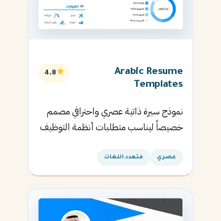
Arabic Resume
★
4.8
Templates
نموذج سيرة ذاتية عصري واحترافي مصمم
خصيصاً ليناسب متطلبات أنظمة التوظيف
الآلية ويساعدك في الحصول على مقابلتك
القادمة.
عصري
متعدد اللغات