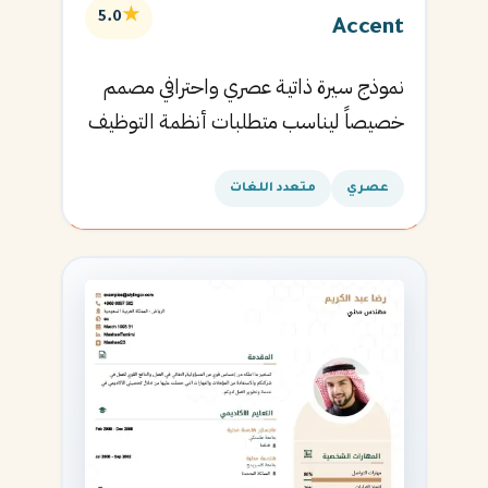
★
5.0
Accent
نموذج سيرة ذاتية عصري واحترافي مصمم
خصيصاً ليناسب متطلبات أنظمة التوظيف
الآلية ويساعدك في الحصول على مقابلتك
القادمة.
عصري
متعدد اللغات