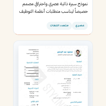
نموذج سيرة ذاتية عصري واحترافي مصمم
خصيصاً ليناسب متطلبات أنظمة التوظيف
الآلية ويساعدك في الحصول على مقابلتك
القادمة.
عصري
متعدد اللغات