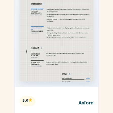
★
5.0
Axiom