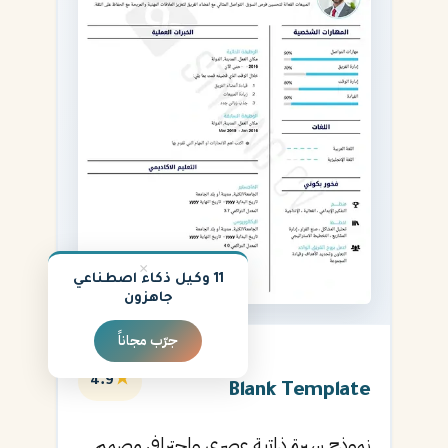
×
11 وكيل ذكاء اصطناعي
جاهزون
جرّب مجاناً
★
4.9
Blank Template
نموذج سيرة ذاتية عصري واحترافي مصمم