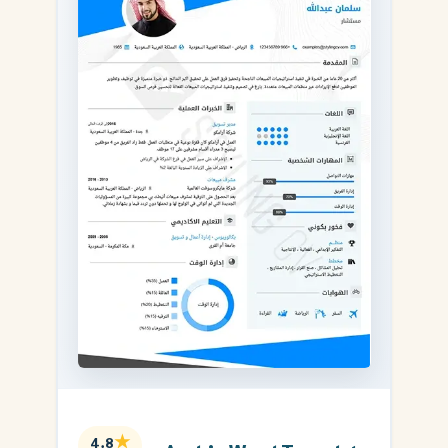
★
4.8