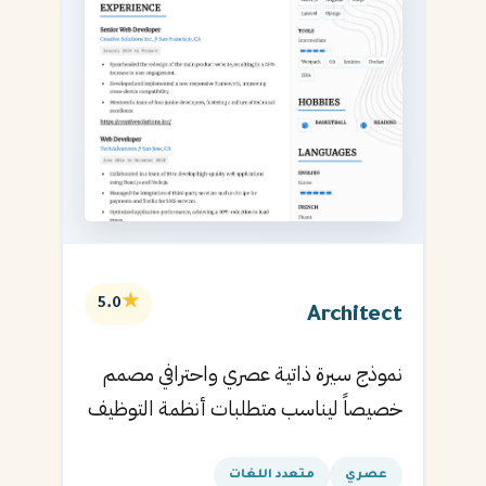
★
5.0
Architect
نموذج سيرة ذاتية عصري واحترافي مصمم
خصيصاً ليناسب متطلبات أنظمة التوظيف
الآلية ويساعدك في الحصول على مقابلتك
القادمة.
عصري
متعدد اللغات