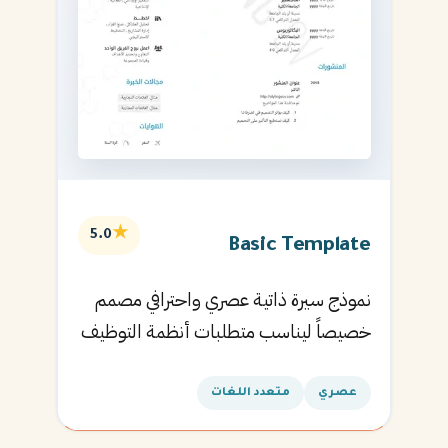
★
5.0
Basic Template
نموذج سيرة ذاتية عصري واحترافي مصمم
خصيصاً ليناسب متطلبات أنظمة التوظيف
الآلية ويساعدك في الحصول على مقابلتك
القادمة.
عصري
متعدد اللغات