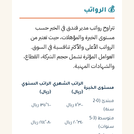
💰 الرواتب
تتراوح رواتب مدير فندق في الخبر حسب
مستوى الخبرة والمؤهلات، حيث تعتبر من
الرواتب الأعلى والأكثر تنافسية في السوق.
العوامل المؤثرة تشمل حجم الشركة، القطاع،
والشهادات المهنية.
الراتب الشهري
الراتب السنوي
مستوى الخبرة
(ريال)
(ريال)
مبتدئ (0-2
١١٬٣٠٠ ريال
١٣٥٬٦٠٠ ريال
سنة)
متوسط (3-5
٢٠٬٣٤٠ ريال
٢٤٤٬٠٨٠ ريال
سنوات)