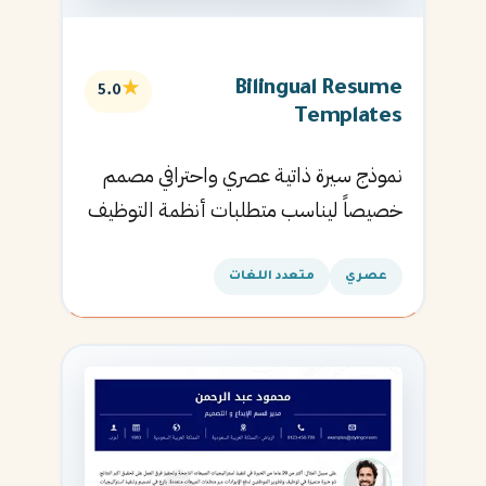
Bilingual Resume
★
5.0
Templates
نموذج سيرة ذاتية عصري واحترافي مصمم
خصيصاً ليناسب متطلبات أنظمة التوظيف
الآلية ويساعدك في الحصول على مقابلتك
القادمة.
عصري
متعدد اللغات