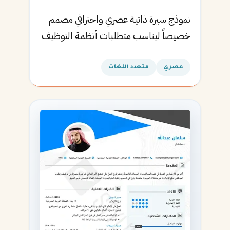
نموذج سيرة ذاتية عصري واحترافي مصمم
خصيصاً ليناسب متطلبات أنظمة التوظيف
الآلية ويساعدك في الحصول على مقابلتك
القادمة.
عصري
متعدد اللغات