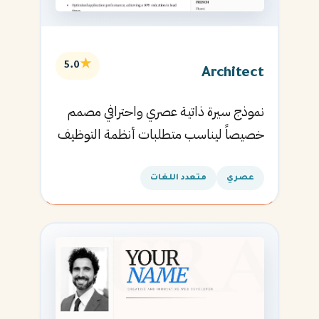
★
5.0
Architect
نموذج سيرة ذاتية عصري واحترافي مصمم
خصيصاً ليناسب متطلبات أنظمة التوظيف
الآلية ويساعدك في الحصول على مقابلتك
القادمة.
عصري
متعدد اللغات