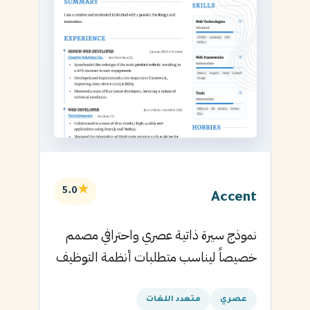
★
5.0
Accent
نموذج سيرة ذاتية عصري واحترافي مصمم
خصيصاً ليناسب متطلبات أنظمة التوظيف
الآلية ويساعدك في الحصول على مقابلتك
القادمة.
عصري
متعدد اللغات