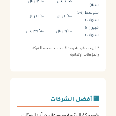
٩٬٤٥٠ ريال
١١٣٬٤٠٠ ريال
سنة)
متوسط (3-5
١٦٬٨٠٠ ريال
٢٠١٬٦٠٠ ريال
سنوات)
خبير (+6
٢٩٬٤٠٠ ريال
٣٥٢٬٨٠٠ ريال
سنوات)
* الرواتب تقريبية وتختلف حسب حجم الشركة
والمؤهلات الإضافية
🏢 أفضل الشركات
تضم مكة المكرمة مجموعة من أبرز الشركات