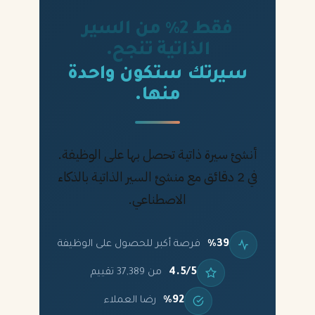
فقط 2% من السير
الذاتية تنجح.
سيرتك ستكون واحدة
منها.
أنشئ سيرة ذاتية تحصل بها على الوظيفة.
في 2 دقائق مع منشئ السير الذاتية بالذكاء
الاصطناعي.
%39
فرصة أكبر للحصول على الوظيفة
4.5/5
من 37,389 تقييم
%92
رضا العملاء