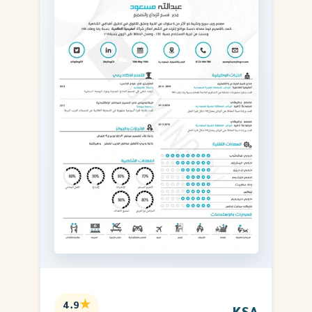
★
4.9