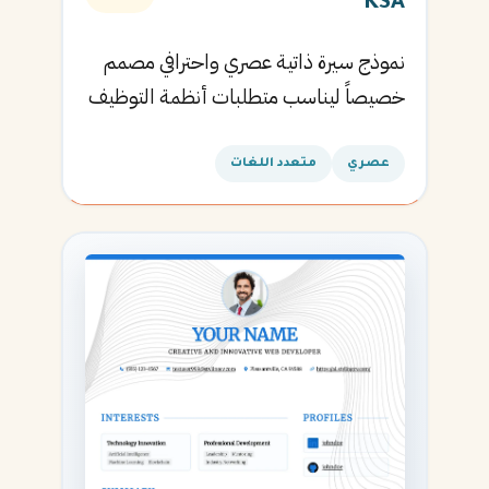
KSA
نموذج سيرة ذاتية عصري واحترافي مصمم
خصيصاً ليناسب متطلبات أنظمة التوظيف
الآلية ويساعدك في الحصول على مقابلتك
القادمة.
عصري
متعدد اللغات