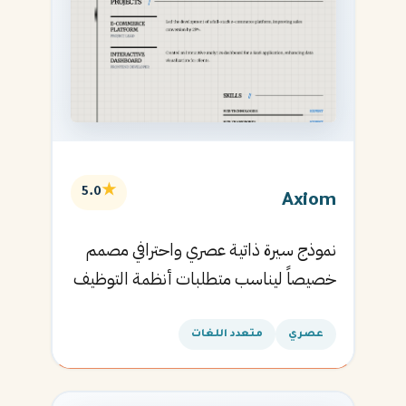
★
5.0
Axiom
نموذج سيرة ذاتية عصري واحترافي مصمم
خصيصاً ليناسب متطلبات أنظمة التوظيف
الآلية ويساعدك في الحصول على مقابلتك
القادمة.
عصري
متعدد اللغات