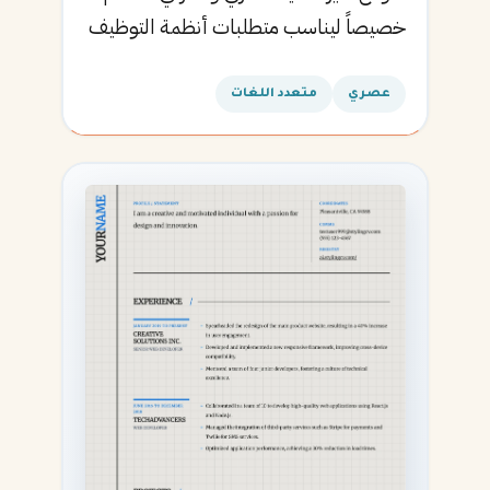
خصيصاً ليناسب متطلبات أنظمة التوظيف
الآلية ويساعدك في الحصول على مقابلتك
القادمة.
عصري
متعدد اللغات