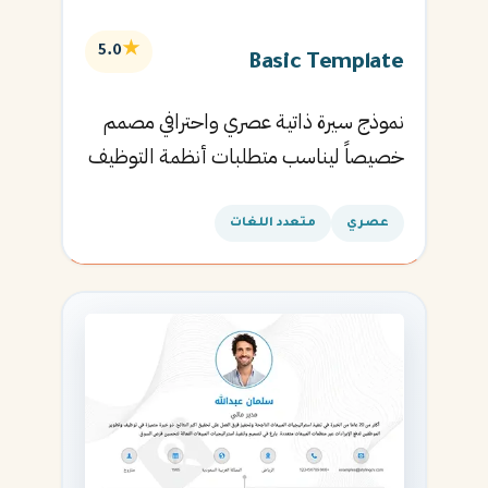
★
5.0
Basic Template
نموذج سيرة ذاتية عصري واحترافي مصمم
خصيصاً ليناسب متطلبات أنظمة التوظيف
الآلية ويساعدك في الحصول على مقابلتك
القادمة.
عصري
متعدد اللغات