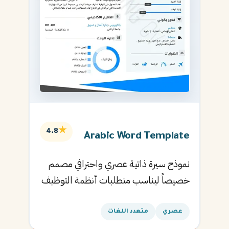
★
4.8
Arabic Word Template
نموذج سيرة ذاتية عصري واحترافي مصمم
خصيصاً ليناسب متطلبات أنظمة التوظيف
الآلية ويساعدك في الحصول على مقابلتك
القادمة.
عصري
متعدد اللغات