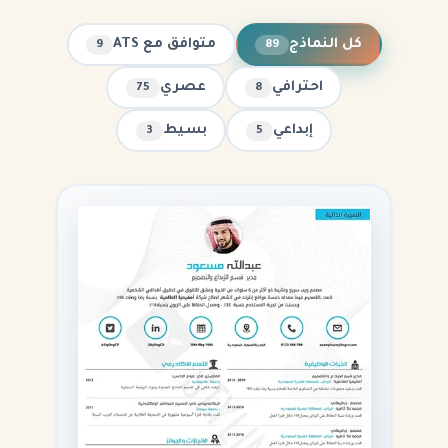
كل النماذج
متوافق مع ATS
9
89
احترافي
عصري
75
8
إبداعي
بسيط
3
5