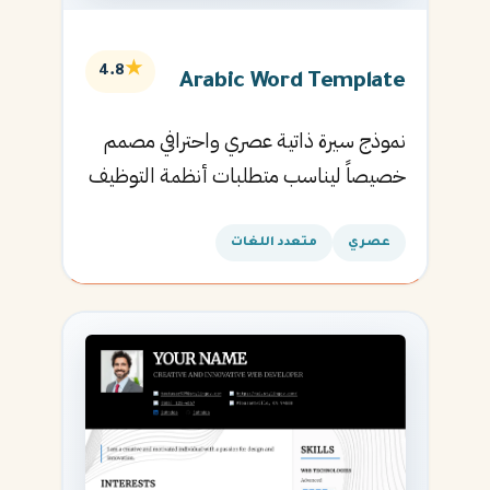
★
4.8
Arabic Word Template
نموذج سيرة ذاتية عصري واحترافي مصمم
خصيصاً ليناسب متطلبات أنظمة التوظيف
الآلية ويساعدك في الحصول على مقابلتك
القادمة.
عصري
متعدد اللغات