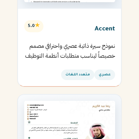
★
5.0
Accent
نموذج سيرة ذاتية عصري واحترافي مصمم
خصيصاً ليناسب متطلبات أنظمة التوظيف
الآلية ويساعدك في الحصول على مقابلتك
القادمة.
عصري
متعدد اللغات