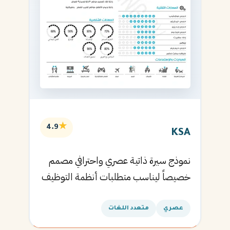
★
4.9
KSA
نموذج سيرة ذاتية عصري واحترافي مصمم
خصيصاً ليناسب متطلبات أنظمة التوظيف
الآلية ويساعدك في الحصول على مقابلتك
القادمة.
عصري
متعدد اللغات