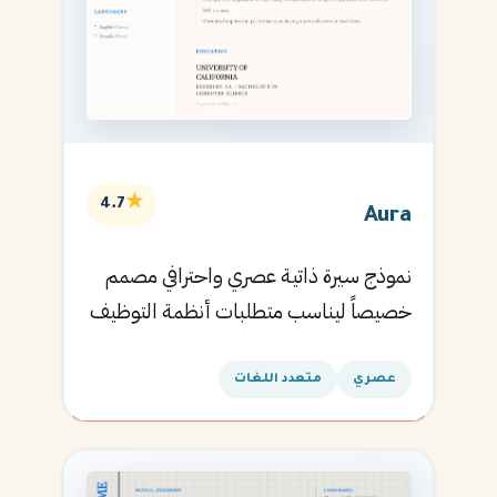
★
4.7
Aura
نموذج سيرة ذاتية عصري واحترافي مصمم
خصيصاً ليناسب متطلبات أنظمة التوظيف
الآلية ويساعدك في الحصول على مقابلتك
القادمة.
عصري
متعدد اللغات