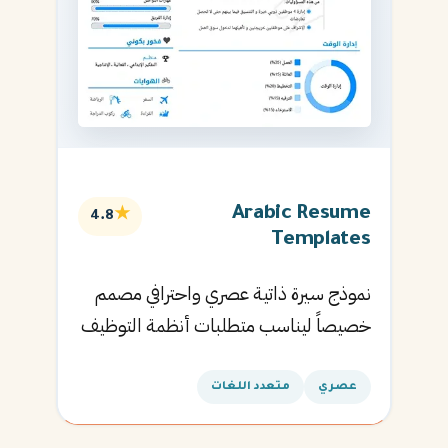
Arabic Resume
★
4.8
Templates
نموذج سيرة ذاتية عصري واحترافي مصمم
خصيصاً ليناسب متطلبات أنظمة التوظيف
الآلية ويساعدك في الحصول على مقابلتك
القادمة.
عصري
متعدد اللغات