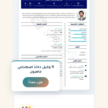
×
11 وكيل ذكاء اصطناعي
جاهزون
جرّب مجاناً