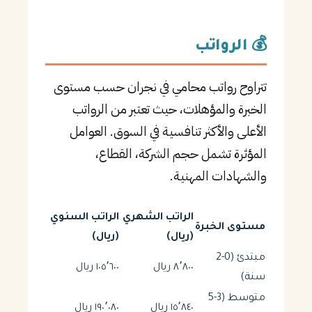
💰 الرواتب
تتراوح رواتب محامي في نجران حسب مستوى
الخبرة والمؤهلات، حيث تعتبر من الرواتب
الأعلى والأكثر تنافسية في السوق. العوامل
المؤثرة تشمل حجم الشركة، القطاع،
والشهادات المهنية.
الراتب الشهري
الراتب السنوي
مستوى الخبرة
(ريال)
(ريال)
مبتدئ (0-2
٨٬٨٠٠ ريال
١٠٥٬٦٠٠ ريال
سنة)
متوسط (3-5
١٥٬٨٤٠ ريال
١٩٠٬٠٨٠ ريال