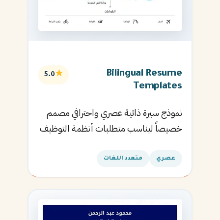
Bilingual Resume
★
5.0
Templates
نموذج سيرة ذاتية عصري واحترافي مصمم
خصيصاً ليناسب متطلبات أنظمة التوظيف
الآلية ويساعدك في الحصول على مقابلتك
القادمة.
عصري
متعدد اللغات