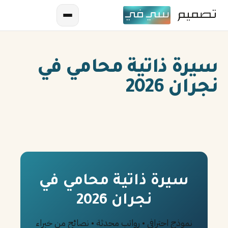
سيرة ذاتية محامي في
نجران 2026
AR
EN
ES
سيرة ذاتية محامي في
نجران 2026
FR
IN
نموذج احترافي • رواتب محدثة • نصائح من خبراء