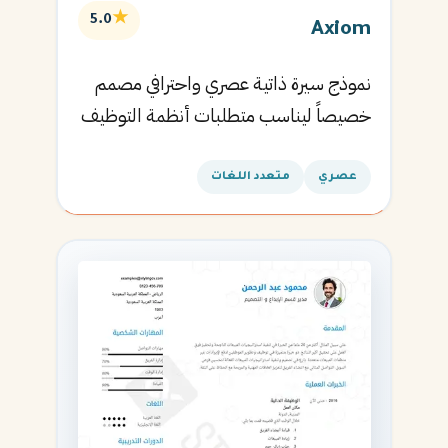
★
5.0
Axiom
نموذج سيرة ذاتية عصري واحترافي مصمم
خصيصاً ليناسب متطلبات أنظمة التوظيف
الآلية ويساعدك في الحصول على مقابلتك
القادمة.
عصري
متعدد اللغات