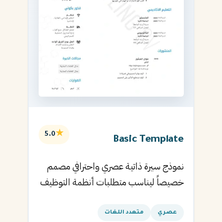
★
5.0
Basic Template
نموذج سيرة ذاتية عصري واحترافي مصمم
خصيصاً ليناسب متطلبات أنظمة التوظيف
الآلية ويساعدك في الحصول على مقابلتك
القادمة.
عصري
متعدد اللغات