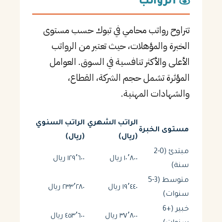
💰 الرواتب
تتراوح رواتب محامي في تبوك حسب مستوى
الخبرة والمؤهلات، حيث تعتبر من الرواتب
الأعلى والأكثر تنافسية في السوق. العوامل
المؤثرة تشمل حجم الشركة، القطاع،
والشهادات المهنية.
الراتب الشهري
الراتب السنوي
مستوى الخبرة
(ريال)
(ريال)
مبتدئ (0-2
١٠٬٨٠٠ ريال
١٢٩٬٦٠٠ ريال
سنة)
متوسط (3-5
١٩٬٤٤٠ ريال
٢٣٣٬٢٨٠ ريال
سنوات)
خبير (+6
٣٧٬٨٠٠ ريال
٤٥٣٬٦٠٠ ريال