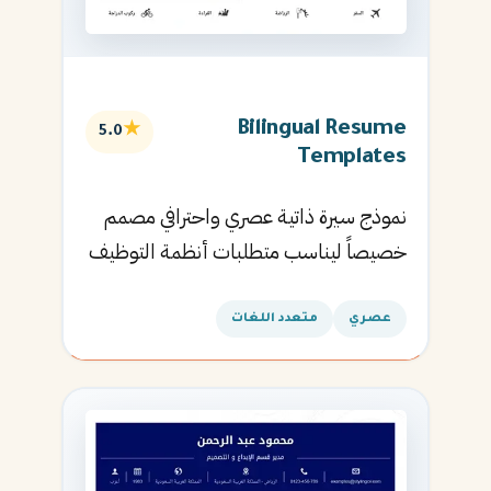
Bilingual Resume
★
5.0
Templates
نموذج سيرة ذاتية عصري واحترافي مصمم
خصيصاً ليناسب متطلبات أنظمة التوظيف
الآلية ويساعدك في الحصول على مقابلتك
القادمة.
عصري
متعدد اللغات