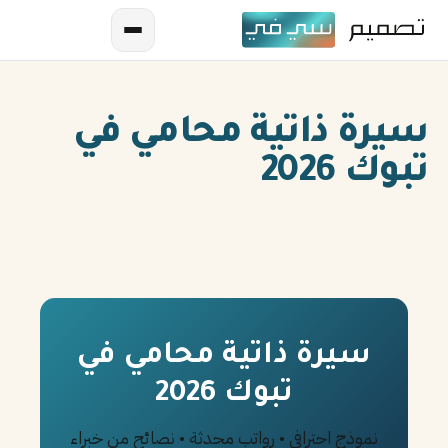
سيرة ذاتية محامي في
تبوك 2026
AR
EN
ES
سيرة ذاتية محامي في
تبوك 2026
FR
IN
نموذج احترافي • رواتب محدثة • نصائح من خبراء