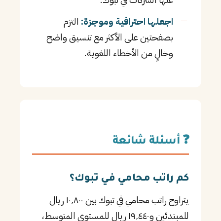
اجعلها احترافية وموجزة:
التزم
بصفحتين على الأكثر مع تنسيق واضح
وخالٍ من الأخطاء اللغوية.
❓ أسئلة شائعة
كم راتب محامي في تبوك؟
يتراوح راتب محامي في تبوك بين ١٠٬٨٠٠ ريال
للمبتدئين و١٩٬٤٤٠ ريال للمستوى المتوسط،