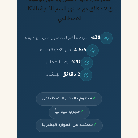
في 2 دقائق مع منشئ السير الذاتية بالذكاء
الاصطناعي.
%39
فرصة أكبر للحصول على الوظيفة
4.5/5
من 37,389 تقييم
%92
رضا العملاء
2 دقائق
لإنشاء
✓
مدعوم بالذكاء الاصطناعي
✓
مجرب ميدانياً
✓
معتمد من الموارد البشرية