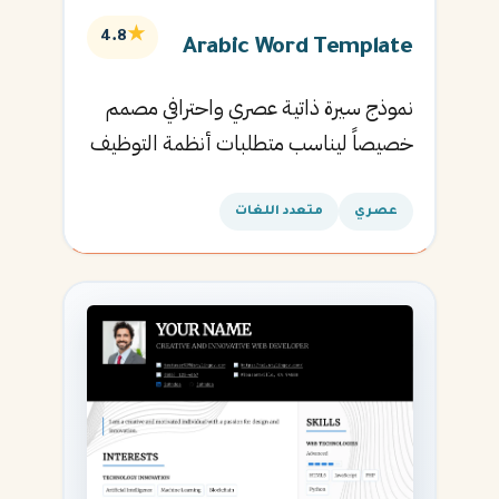
★
4.8
Arabic Word Template
نموذج سيرة ذاتية عصري واحترافي مصمم
خصيصاً ليناسب متطلبات أنظمة التوظيف
الآلية ويساعدك في الحصول على مقابلتك
القادمة.
عصري
متعدد اللغات