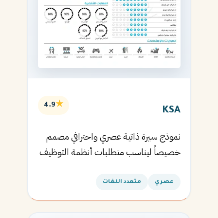
★
4.9
KSA
نموذج سيرة ذاتية عصري واحترافي مصمم
خصيصاً ليناسب متطلبات أنظمة التوظيف
الآلية ويساعدك في الحصول على مقابلتك
القادمة.
عصري
متعدد اللغات