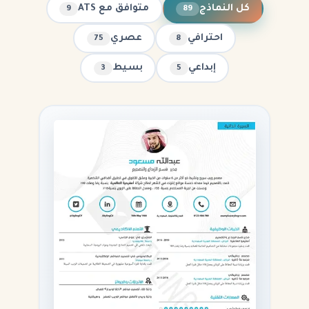
كل النماذج
متوافق مع ATS
9
89
احترافي
عصري
75
8
إبداعي
بسيط
3
5