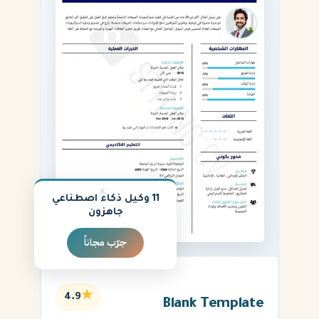
×
11 وكيل ذكاء اصطناعي
جاهزون
جرّب مجاناً
★
4.9
Blank Template