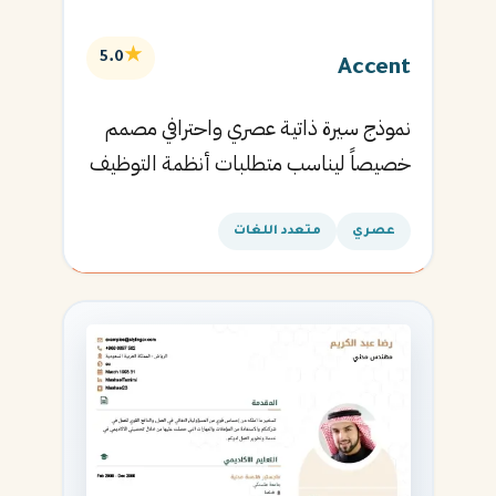
★
5.0
Accent
نموذج سيرة ذاتية عصري واحترافي مصمم
خصيصاً ليناسب متطلبات أنظمة التوظيف
الآلية ويساعدك في الحصول على مقابلتك
القادمة.
عصري
متعدد اللغات