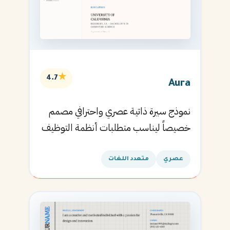
★
4.7
Aura
نموذج سيرة ذاتية عصري واحترافي مصمم
خصيصاً ليناسب متطلبات أنظمة التوظيف
الآلية ويساعدك في الحصول على مقابلتك
القادمة.
عصري
متعدد اللغات