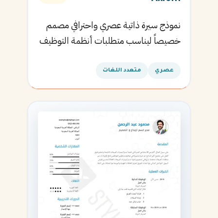
نموذج سيرة ذاتية عصري واحترافي مصمم
خصيصاً ليناسب متطلبات أنظمة التوظيف
الآلية ويساعدك في الحصول على مقابلتك
القادمة.
عصري
متعدد اللغات