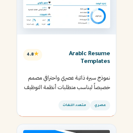
Arabic Resume
★
4.8
Templates
نموذج سيرة ذاتية عصري واحترافي مصمم
خصيصاً ليناسب متطلبات أنظمة التوظيف
الآلية ويساعدك في الحصول على مقابلتك
القادمة.
عصري
متعدد اللغات