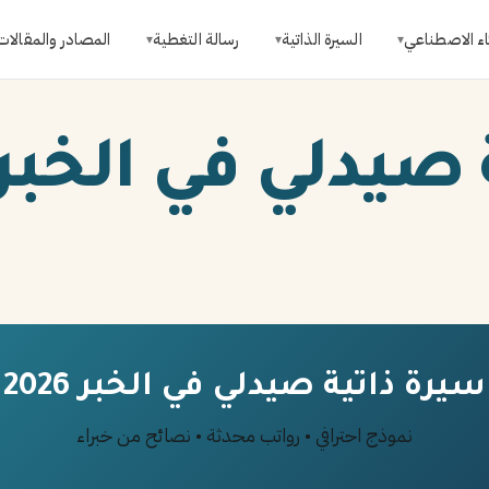
اء الاصطناعي
السيرة الذاتية
رسالة التغطية
المصادر والمقالات
▾
▾
▾
يدلي في الخبر 026
سيرة ذاتية صيدلي في الخبر 2026
نموذج احترافي • رواتب محدثة • نصائح من خبراء