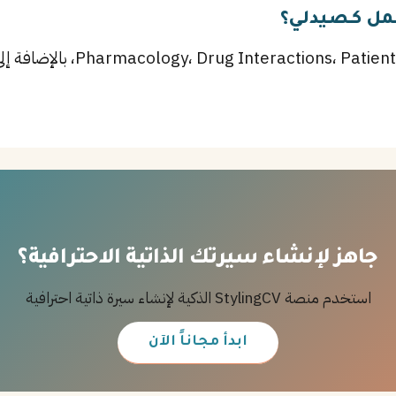
عمل كـصيدلي؟
أهم المهارات تشمل t Counseling
جاهز لإنشاء سيرتك الذاتية الاحترافية؟
استخدم منصة StylingCV الذكية لإنشاء سيرة ذاتية احترافية
ابدأ مجاناً الآن