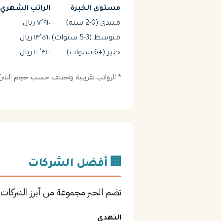
مستوى الخبرة
الراتب الشهري (
مبتدئ (0-2 سنة)
٧٬٩١٠ ريال
متوسط (3-5 سنوات)
١٣٬٥٦٠ ريال
خبير (+6 سنوات)
٢٠٬٣٤٠ ريال
* الرواتب تقريبية وتختلف حسب حجم الشركة
🏢 أفضل الشركات
تضم الخبر مجموعة من أبرز الشركا
النهدي