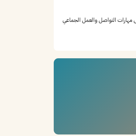
Pharmacology، Drug Interactions، Patien، بالإضافة إلى مهارات التواصل والعمل الجماعي