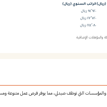
ريال)
الراتب السنوي (ريال)
٩٤٬٩٢٠ ريال
١٦٢٬٧٢٠ ريال
٢٤٤٬٠٨٠ ريال
 والمؤهلات الإضافية
ت والمؤسسات التي توظف صيدلي، مما يوفر فرص عمل متنوعة ومسا