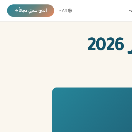
أنشئ سيرتي مجاناً
▾
AR
2