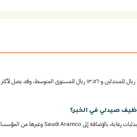
يتراوح راتب صيدلي في الخبر بين ٧٬٩١٠ ريال للمبتدئين و١٣٬٥٦٠ ريال للمست
ظيف صيدلي في الخبر؟
Saudi Ara وغيرها من المؤسسات الرائدة في الخبر.