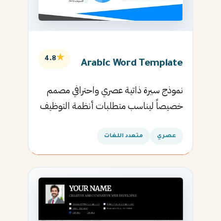
★
4.8
Arabic Word Template
نموذج سيرة ذاتية عصري واحترافي مصمم
خصيصاً ليناسب متطلبات أنظمة التوظيف
الآلية ويساعدك في الحصول على مقابلتك
القادمة.
عصري
متعدد اللغات