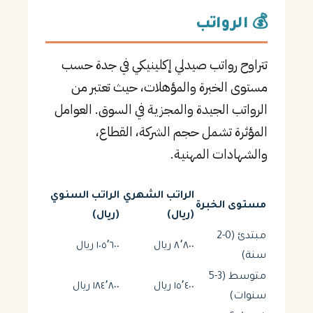
💰 الرواتب
تتراوح رواتب صيدلي إكلينيكي في جدة حسب
مستوى الخبرة والمؤهلات، حيث تعتبر من
الرواتب الجيدة والمجزية في السوق. العوامل
المؤثرة تشمل حجم الشركة، القطاع،
والشهادات المهنية.
الراتب الشهري
الراتب السنوي
مستوى الخبرة
(ريال)
(ريال)
مبتدئ (0-2
٨٬٨٠٠ ريال
١٠٥٬٦٠٠ ريال
سنة)
متوسط (3-5
١٥٬٤٠٠ ريال
١٨٤٬٨٠٠ ريال
سنوات)