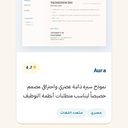
★
4.7
Aura
نموذج سيرة ذاتية عصري واحترافي مصمم
خصيصاً ليناسب متطلبات أنظمة التوظيف
الآلية ويساعدك في الحصول على مقابلتك
القادمة.
عصري
متعدد اللغات