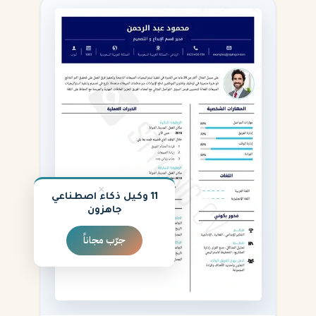
×
11 وكيل ذكاء اصطناعي
جاهزون
جرّب مجاناً