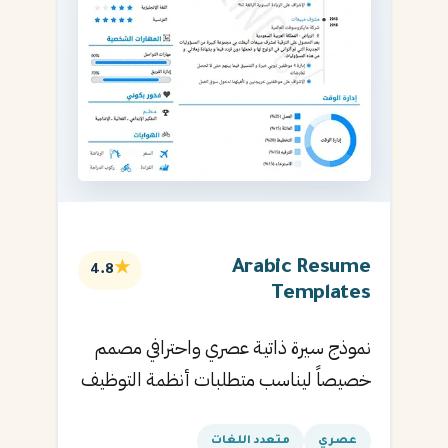
Arabic Resume
★
4.8
Templates
نموذج سيرة ذاتية عصري واحترافي مصمم
خصيصاً ليناسب متطلبات أنظمة التوظيف
الآلية ويساعدك في الحصول على مقابلتك
القادمة.
عصري
متعدد اللغات