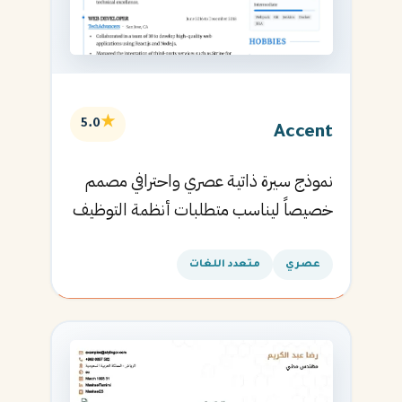
★
5.0
Accent
نموذج سيرة ذاتية عصري واحترافي مصمم
خصيصاً ليناسب متطلبات أنظمة التوظيف
الآلية ويساعدك في الحصول على مقابلتك
القادمة.
عصري
متعدد اللغات