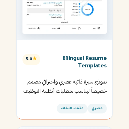
Bilingual Resume
★
5.0
Templates
نموذج سيرة ذاتية عصري واحترافي مصمم
خصيصاً ليناسب متطلبات أنظمة التوظيف
الآلية ويساعدك في الحصول على مقابلتك
القادمة.
عصري
متعدد اللغات