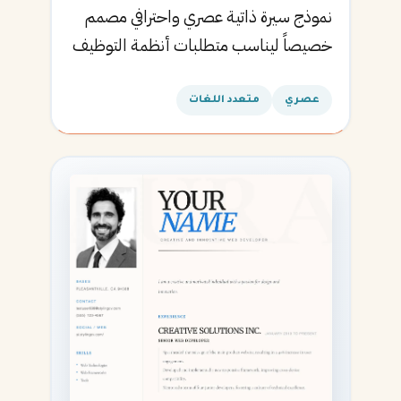
نموذج سيرة ذاتية عصري واحترافي مصمم
خصيصاً ليناسب متطلبات أنظمة التوظيف
الآلية ويساعدك في الحصول على مقابلتك
القادمة.
عصري
متعدد اللغات