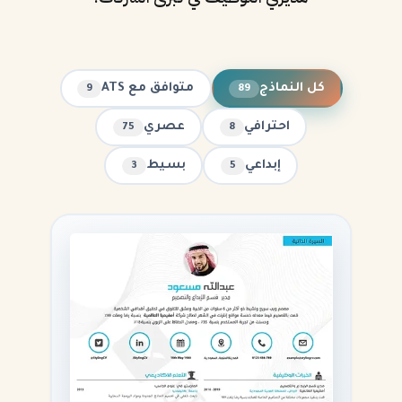
كل النماذج
متوافق مع ATS
9
89
احترافي
عصري
75
8
إبداعي
بسيط
3
5