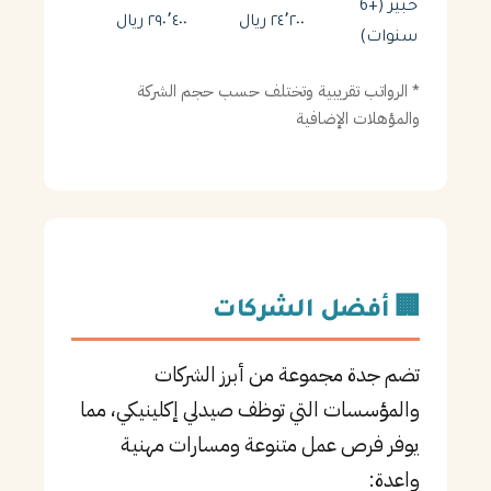
خبير (+6
٢٤٬٢٠٠ ريال
٢٩٠٬٤٠٠ ريال
سنوات)
* الرواتب تقريبية وتختلف حسب حجم الشركة
والمؤهلات الإضافية
🏢 أفضل الشركات
تضم جدة مجموعة من أبرز الشركات
والمؤسسات التي توظف صيدلي إكلينيكي، مما
يوفر فرص عمل متنوعة ومسارات مهنية
واعدة: