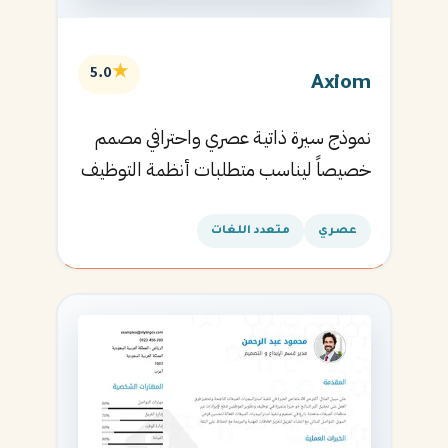
★
5.0
Axiom
نموذج سيرة ذاتية عصري واحترافي مصمم
خصيصاً ليناسب متطلبات أنظمة التوظيف
الآلية ويساعدك في الحصول على مقابلتك
القادمة.
عصري
متعدد اللغات