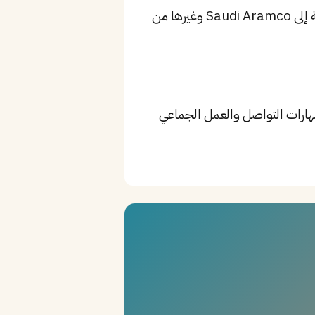
من أبرز الشركات: مستشفى الملك فيصل التخصصي، مستشفى الحبيب، مستشفى المملكة، بالإضافة إلى Saudi Aramco وغيرها من
Clinical Pharmacology، Patient ، بالإضافة إلى مهارات التواصل والعمل الجماعي