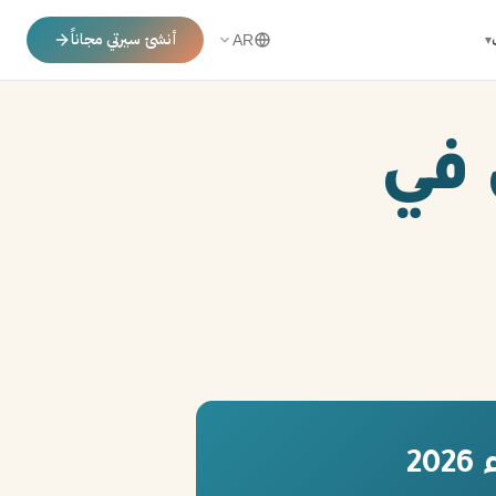
أنشئ سيرتي مجاناً
▾
AR
 في
2