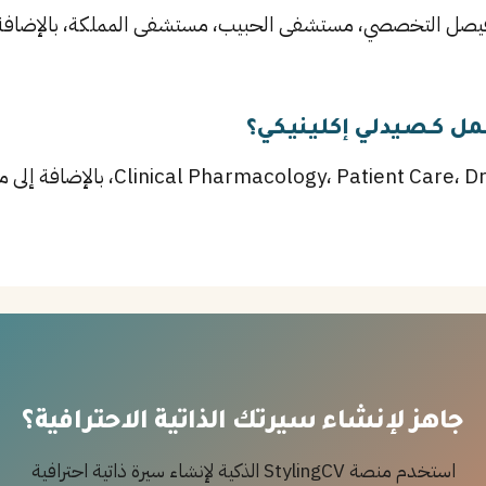
مل كـصيدلي إكلينيكي؟
أهم المهارات تشمل Care، Drug Therapy
جاهز لإنشاء سيرتك الذاتية الاحترافية؟
استخدم منصة StylingCV الذكية لإنشاء سيرة ذاتية احترافية