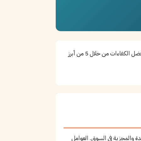
صيدلي إكلينيكي هو أحد التخصصات الأساسية لتوفير الرعاية الصحية في الأحساء. تستقطب المدينة أفضل الكفاءات من خلال 5 من أبرز
دة والمجزية في السوق. العوامل