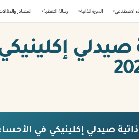
اء الاصطناعي
السيرة الذاتية
رسالة التغطية
المصادر والمقالات
▾
▾
▾
 صيدلي إكلينيكي
تية صيدلي إكلينيكي في الأحساء 026