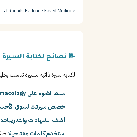
ical Rounds
Evidence-Based Medicine
📝 نصائح لكتابة السيرة ا
لكتابة سيرة ذاتية متميزة تناسب وظي
سلط الضوء على Clinical Pharmacology:
خصص سيرتك لسوق الأحسا
أضف الشهادات والتدريبات:
ا
استخدم كلمات مفتاحية:
ضمّن