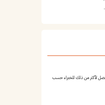
 و١٤٬٠٠٠ ريال للمستوى المتوسط، وقد يصل لأكثر من ذلك للخبراء حسب