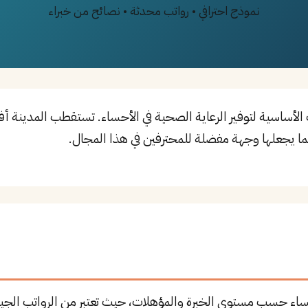
نموذج احترافي • رواتب محدثة • نصائح من خبراء
ا يجعلها وجهة مفضلة للمحترفين في هذا المجال.
أحساء حسب مستوى الخبرة والمؤهلات، حيث تعتبر من الرواتب الجي