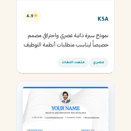
★
4.9
KSA
نموذج سيرة ذاتية عصري واحترافي مصمم
خصيصاً ليناسب متطلبات أنظمة التوظيف
الآلية ويساعدك في الحصول على مقابلتك
القادمة.
عصري
متعدد اللغات