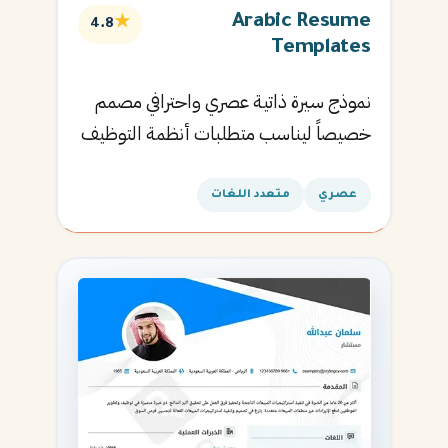
Arabic Resume
★
4.8
Templates
نموذج سيرة ذاتية عصري واحترافي مصمم
خصيصاً ليناسب متطلبات أنظمة التوظيف
الآلية ويساعدك في الحصول على مقابلتك
القادمة.
عصري
متعدد اللغات