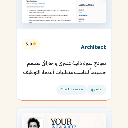
★
5.0
Architect
نموذج سيرة ذاتية عصري واحترافي مصمم
خصيصاً ليناسب متطلبات أنظمة التوظيف
الآلية ويساعدك في الحصول على مقابلتك
القادمة.
عصري
متعدد اللغات