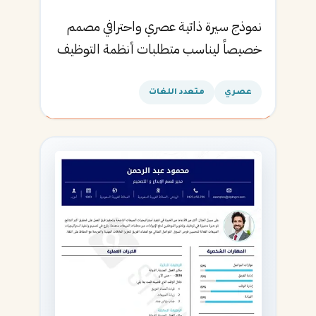
نموذج سيرة ذاتية عصري واحترافي مصمم
خصيصاً ليناسب متطلبات أنظمة التوظيف
الآلية ويساعدك في الحصول على مقابلتك
القادمة.
عصري
متعدد اللغات