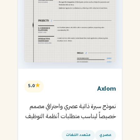
★
5.0
Axiom
نموذج سيرة ذاتية عصري واحترافي مصمم
خصيصاً ليناسب متطلبات أنظمة التوظيف
الآلية ويساعدك في الحصول على مقابلتك
القادمة.
عصري
متعدد اللغات