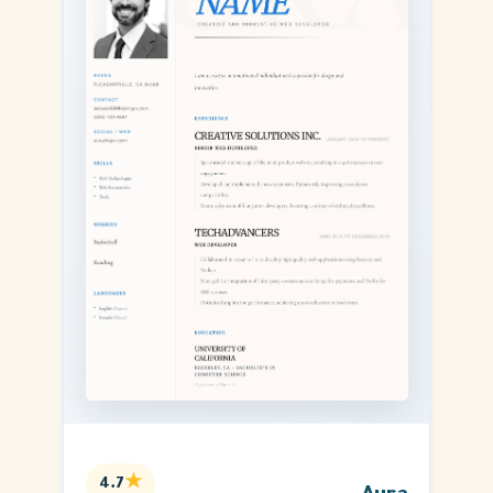
★
4.7