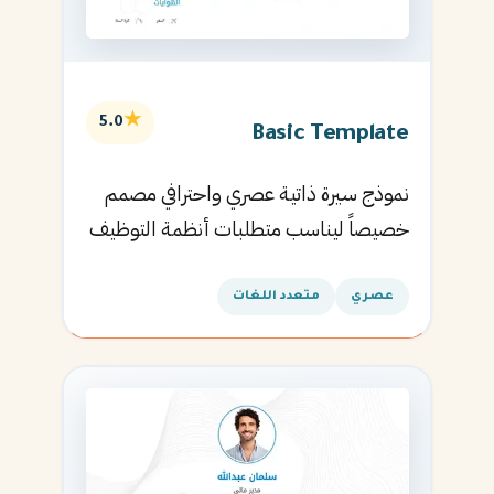
★
5.0
Basic Template
نموذج سيرة ذاتية عصري واحترافي مصمم
خصيصاً ليناسب متطلبات أنظمة التوظيف
الآلية ويساعدك في الحصول على مقابلتك
القادمة.
عصري
متعدد اللغات