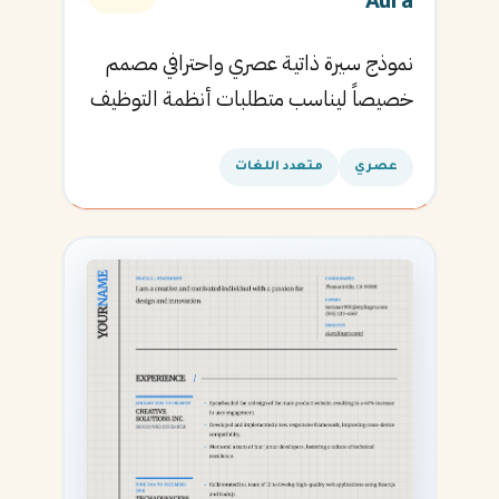
Aura
نموذج سيرة ذاتية عصري واحترافي مصمم
خصيصاً ليناسب متطلبات أنظمة التوظيف
الآلية ويساعدك في الحصول على مقابلتك
القادمة.
عصري
متعدد اللغات