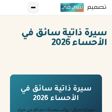
سيرة ذاتية سائق في
الأحساء 2026
AR
EN
ES
سيرة ذاتية سائق في
الأحساء 2026
FR
IN
نموذج احترافي • رواتب محدثة • نصائح من خبراء