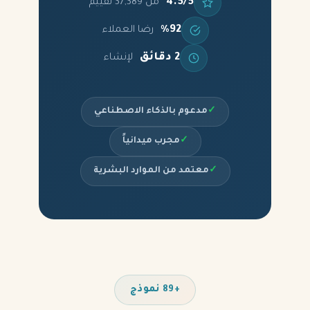
4.5/5
من 37,389 تقييم
%92
رضا العملاء
2 دقائق
لإنشاء
✓
مدعوم بالذكاء الاصطناعي
✓
مجرب ميدانياً
✓
معتمد من الموارد البشرية
+89 نموذج