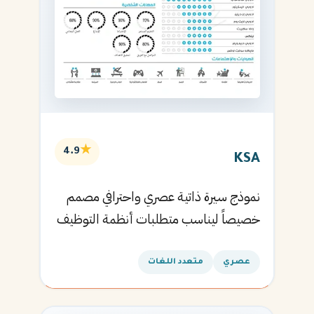
★
4.9
KSA
نموذج سيرة ذاتية عصري واحترافي مصمم
خصيصاً ليناسب متطلبات أنظمة التوظيف
الآلية ويساعدك في الحصول على مقابلتك
القادمة.
عصري
متعدد اللغات