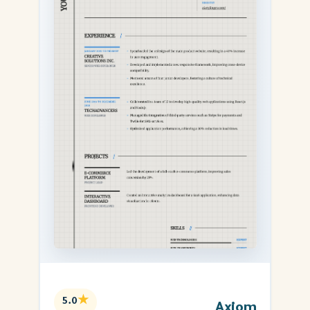
★
5.0
Axiom