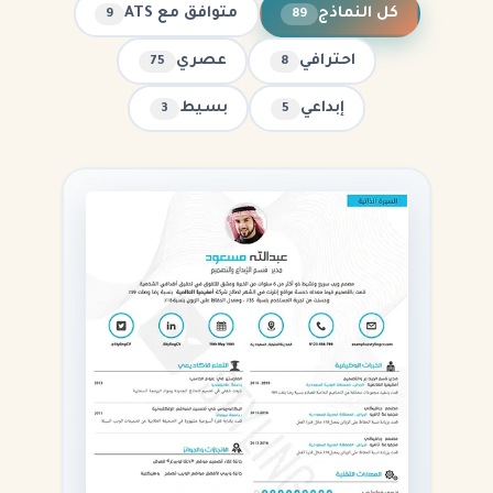
كل النماذج
متوافق مع ATS
9
89
احترافي
عصري
75
8
إبداعي
بسيط
3
5