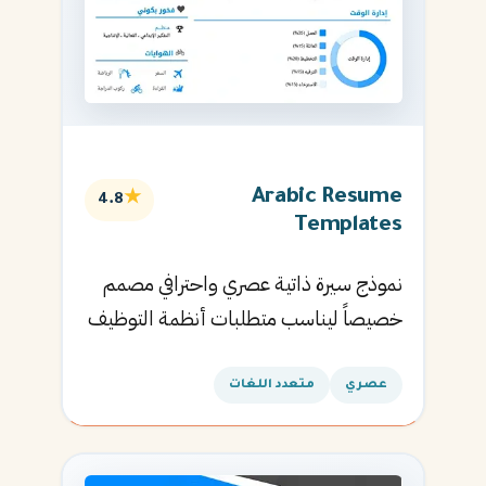
Arabic Resume
★
4.8
Templates
نموذج سيرة ذاتية عصري واحترافي مصمم
خصيصاً ليناسب متطلبات أنظمة التوظيف
الآلية ويساعدك في الحصول على مقابلتك
القادمة.
عصري
متعدد اللغات