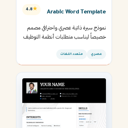
★
4.8
Arabic Word Template
نموذج سيرة ذاتية عصري واحترافي مصمم
خصيصاً ليناسب متطلبات أنظمة التوظيف
الآلية ويساعدك في الحصول على مقابلتك
القادمة.
عصري
متعدد اللغات