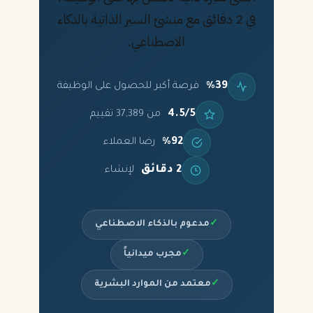
في 2 دقائق مع منشئ السير الذاتية بالذكاء
الاصطناعي.
%39
فرصة أكبر للحصول على الوظيفة
4.5/5
من 37,389 تقييم
%92
رضا العملاء
2 دقائق
لإنشاء
✓
مدعوم بالذكاء الاصطناعي
✓
مجرب ميدانياً
✓
معتمد من الموارد البشرية