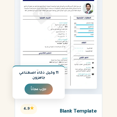
×
11 وكيل ذكاء اصطناعي
جاهزون
جرّب مجاناً
★
4.9
Blank Template