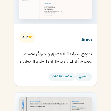
★
4.7
Aura
نموذج سيرة ذاتية عصري واحترافي مصمم
خصيصاً ليناسب متطلبات أنظمة التوظيف
الآلية ويساعدك في الحصول على مقابلتك
القادمة.
عصري
متعدد اللغات