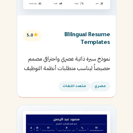
Bilingual Resume
★
5.0
Templates
نموذج سيرة ذاتية عصري واحترافي مصمم
خصيصاً ليناسب متطلبات أنظمة التوظيف
الآلية ويساعدك في الحصول على مقابلتك
القادمة.
عصري
متعدد اللغات