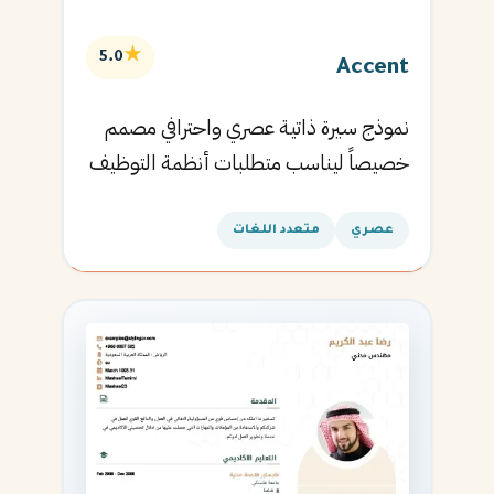
★
5.0
Accent
نموذج سيرة ذاتية عصري واحترافي مصمم
خصيصاً ليناسب متطلبات أنظمة التوظيف
الآلية ويساعدك في الحصول على مقابلتك
القادمة.
عصري
متعدد اللغات