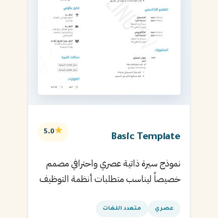
★
5.0
Basic Template
نموذج سيرة ذاتية عصري واحترافي مصمم
خصيصاً ليناسب متطلبات أنظمة التوظيف
الآلية ويساعدك في الحصول على مقابلتك
القادمة.
عصري
متعدد اللغات