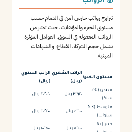
💰 الرواتب
تتراوح رواتب حارس أمن في الدمام حسب
مستوى الخبرة والمؤهلات، حيث تعتبر من
الرواتب المعقولة في السوق. العوامل المؤثرة
تشمل حجم الشركة، القطاع، والشهادات
المهنية.
الراتب الشهري
الراتب السنوي
مستوى الخبرة
(ريال)
(ريال)
مبتدئ (0-2
٣٬٩٢٠ ريال
٤٧٬٠٤٠ ريال
سنة)
متوسط (3-5
٥٬٦٠٠ ريال
٦٧٬٢٠٠ ريال
سنوات)
خبير (+6
٨٬٤٠٠ ريال
١٠٠٬٨٠٠ ريال