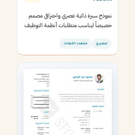
نموذج سيرة ذاتية عصري واحترافي مصمم
خصيصاً ليناسب متطلبات أنظمة التوظيف
الآلية ويساعدك في الحصول على مقابلتك
القادمة.
عصري
متعدد اللغات