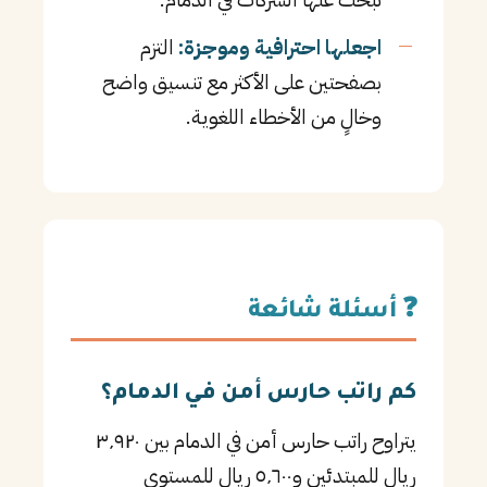
اجعلها احترافية وموجزة:
التزم
بصفحتين على الأكثر مع تنسيق واضح
وخالٍ من الأخطاء اللغوية.
❓ أسئلة شائعة
كم راتب حارس أمن في الدمام؟
يتراوح راتب حارس أمن في الدمام بين ٣٬٩٢٠
ريال للمبتدئين و٥٬٦٠٠ ريال للمستوى