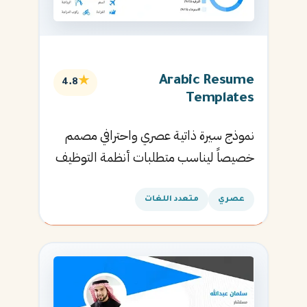
Arabic Resume
★
4.8
Templates
نموذج سيرة ذاتية عصري واحترافي مصمم
خصيصاً ليناسب متطلبات أنظمة التوظيف
الآلية ويساعدك في الحصول على مقابلتك
القادمة.
عصري
متعدد اللغات