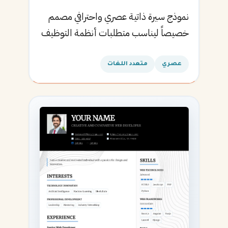
نموذج سيرة ذاتية عصري واحترافي مصمم
خصيصاً ليناسب متطلبات أنظمة التوظيف
الآلية ويساعدك في الحصول على مقابلتك
القادمة.
عصري
متعدد اللغات