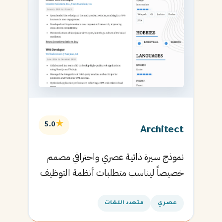
★
5.0
Architect
نموذج سيرة ذاتية عصري واحترافي مصمم
خصيصاً ليناسب متطلبات أنظمة التوظيف
الآلية ويساعدك في الحصول على مقابلتك
القادمة.
عصري
متعدد اللغات