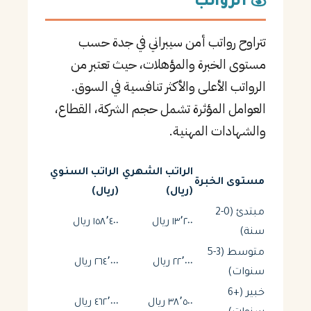
💰 الرواتب
تتراوح رواتب أمن سيبراني في جدة حسب
مستوى الخبرة والمؤهلات، حيث تعتبر من
الرواتب الأعلى والأكثر تنافسية في السوق.
العوامل المؤثرة تشمل حجم الشركة، القطاع،
والشهادات المهنية.
الراتب الشهري
الراتب السنوي
مستوى الخبرة
(ريال)
(ريال)
مبتدئ (0-2
١٣٬٢٠٠ ريال
١٥٨٬٤٠٠ ريال
سنة)
متوسط (3-5
٢٢٬٠٠٠ ريال
٢٦٤٬٠٠٠ ريال
سنوات)
خبير (+6
٣٨٬٥٠٠ ريال
٤٦٢٬٠٠٠ ريال