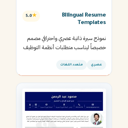
Bilingual Resume
★
5.0
Templates
نموذج سيرة ذاتية عصري واحترافي مصمم
خصيصاً ليناسب متطلبات أنظمة التوظيف
الآلية ويساعدك في الحصول على مقابلتك
القادمة.
عصري
متعدد اللغات