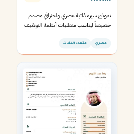
نموذج سيرة ذاتية عصري واحترافي مصمم
خصيصاً ليناسب متطلبات أنظمة التوظيف
الآلية ويساعدك في الحصول على مقابلتك
القادمة.
عصري
متعدد اللغات