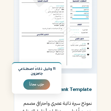
×
11 وكيل ذكاء اصطناعي
جاهزون
جرّب مجاناً
★
4.9
Blank Template
نموذج سيرة ذاتية عصري واحترافي مصمم