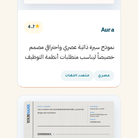
★
4.7
Aura
نموذج سيرة ذاتية عصري واحترافي مصمم
خصيصاً ليناسب متطلبات أنظمة التوظيف
الآلية ويساعدك في الحصول على مقابلتك
القادمة.
عصري
متعدد اللغات