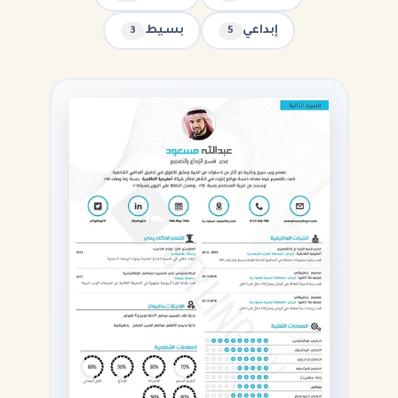
إبداعي
بسيط
3
5