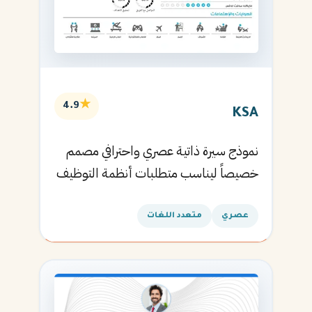
★
4.9
KSA
نموذج سيرة ذاتية عصري واحترافي مصمم
خصيصاً ليناسب متطلبات أنظمة التوظيف
الآلية ويساعدك في الحصول على مقابلتك
القادمة.
عصري
متعدد اللغات