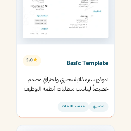
★
5.0
Basic Template
نموذج سيرة ذاتية عصري واحترافي مصمم
خصيصاً ليناسب متطلبات أنظمة التوظيف
الآلية ويساعدك في الحصول على مقابلتك
القادمة.
عصري
متعدد اللغات