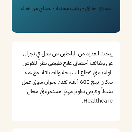
نموذج احترافي • رواتب محدثة • نصائح من خبراء
PT
TL
TR
يبحث العديد من الباحثين عن عمل في نجران
عن وظائف أخصائي علاج طبيعي نظراً للفرص
الواعدة في قطاع السياحة والضيافة. مع عدد
سكان يبلغ 600 ألف، تقدم نجران سوق عمل
نشطاً وفرص تطوير مهني مستمرة في مجال
Healthcare.