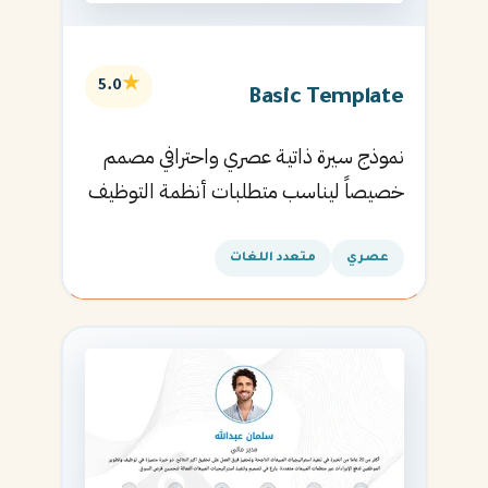
★
5.0
Basic Template
نموذج سيرة ذاتية عصري واحترافي مصمم
خصيصاً ليناسب متطلبات أنظمة التوظيف
الآلية ويساعدك في الحصول على مقابلتك
القادمة.
عصري
متعدد اللغات