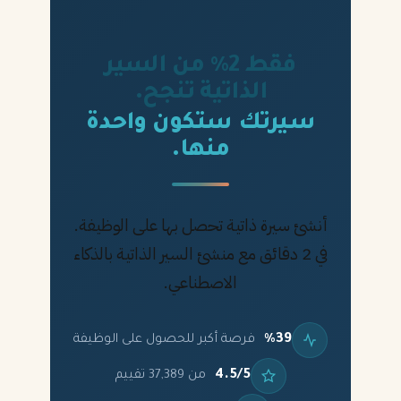
فقط 2% من السير
الذاتية تنجح.
سيرتك ستكون واحدة
منها.
أنشئ سيرة ذاتية تحصل بها على الوظيفة.
في 2 دقائق مع منشئ السير الذاتية بالذكاء
الاصطناعي.
%39
فرصة أكبر للحصول على الوظيفة
4.5/5
من 37,389 تقييم