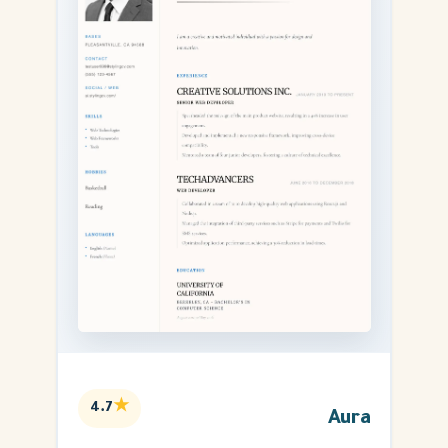
★
4.7
Aura