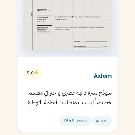
★
5.0
Axiom
نموذج سيرة ذاتية عصري واحترافي مصمم
خصيصاً ليناسب متطلبات أنظمة التوظيف
الآلية ويساعدك في الحصول على مقابلتك
القادمة.
عصري
متعدد اللغات