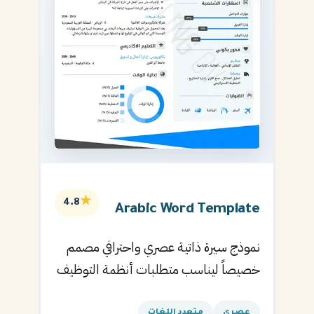
★
4.8
Arabic Word Template
نموذج سيرة ذاتية عصري واحترافي مصمم
خصيصاً ليناسب متطلبات أنظمة التوظيف
الآلية ويساعدك في الحصول على مقابلتك
عصري
متعدد اللغات