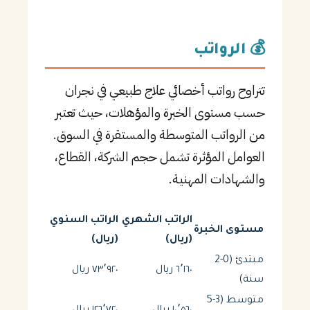
💰 الرواتب
تتراوح رواتب أخصائي علاج طبيعي في نجران
حسب مستوى الخبرة والمؤهلات، حيث تعتبر
من الرواتب المتوسطة والمستقرة في السوق.
العوامل المؤثرة تشمل حجم الشركة، القطاع،
والشهادات المهنية.
الراتب الشهري
الراتب السنوي
مستوى الخبرة
(ريال)
(ريال)
مبتدئ (0-2
٦٬١٦٠ ريال
٧٣٬٩٢٠ ريال
سنة)
متوسط (3-5