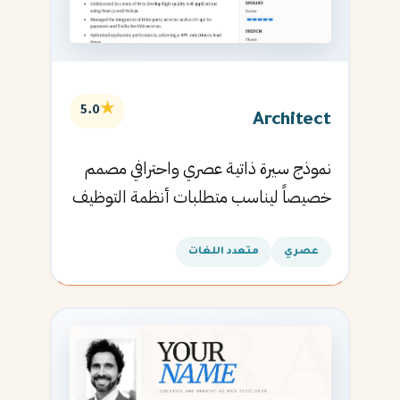
★
5.0
Architect
نموذج سيرة ذاتية عصري واحترافي مصمم
خصيصاً ليناسب متطلبات أنظمة التوظيف
الآلية ويساعدك في الحصول على مقابلتك
القادمة.
عصري
متعدد اللغات