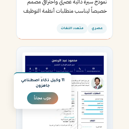
نموذج سيرة ذاتية عصري واحترافي مصمم
خصيصاً ليناسب متطلبات أنظمة التوظيف
الآلية ويساعدك في الحصول على مقابلتك
القادمة.
عصري
متعدد اللغات
×
11 وكيل ذكاء اصطناعي
جاهزون
جرّب مجاناً