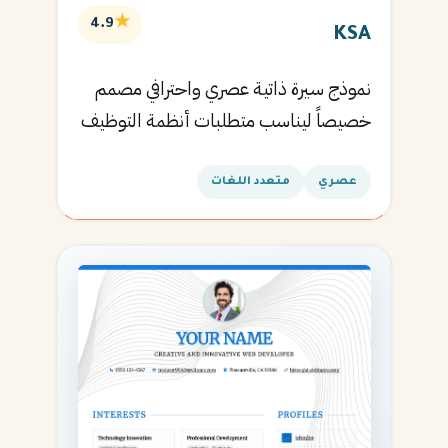
★
4.9
KSA
نموذج سيرة ذاتية عصري واحترافي مصمم
خصيصاً ليناسب متطلبات أنظمة التوظيف
الآلية ويساعدك في الحصول على مقابلتك
القادمة.
عصري
متعدد اللغات