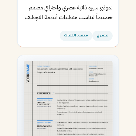
نموذج سيرة ذاتية عصري واحترافي مصمم
خصيصاً ليناسب متطلبات أنظمة التوظيف
الآلية ويساعدك في الحصول على مقابلتك
القادمة.
عصري
متعدد اللغات