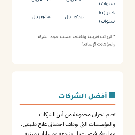
١٠٬٥٦٠ ريال
١٢٦٬٧٢٠ ريال
سنوات)
خبير (+6
١٥٬٨٤٠ ريال
١٩٠٬٠٨٠ ريال
سنوات)
* الرواتب تقريبية وتختلف حسب حجم الشركة
والمؤهلات الإضافية
🏢 أفضل الشركات
تضم نجران مجموعة من أبرز الشركات
والمؤسسات التي توظف أخصائي علاج طبيعي،
مما يوفر فرص عمل متنوعة ومسارات مهنية