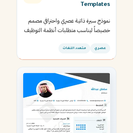
Templates
نموذج سيرة ذاتية عصري واحترافي مصمم
خصيصاً ليناسب متطلبات أنظمة التوظيف
الآلية ويساعدك في الحصول على مقابلتك
القادمة.
عصري
متعدد اللغات