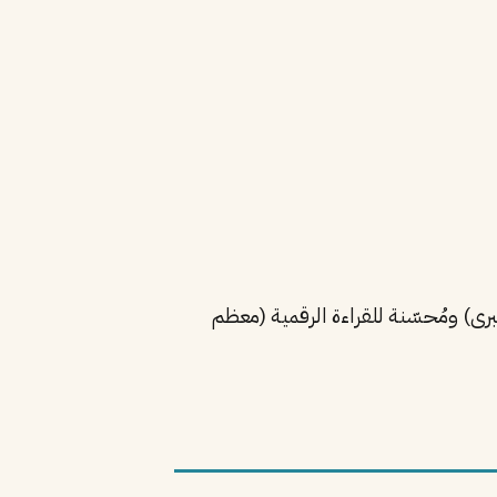
ن متوافقة مع أنظمة ATS (تستخدمها 98% من الشركات الكبرى) ومُحسّنة للقراءة الرقمية (معظم