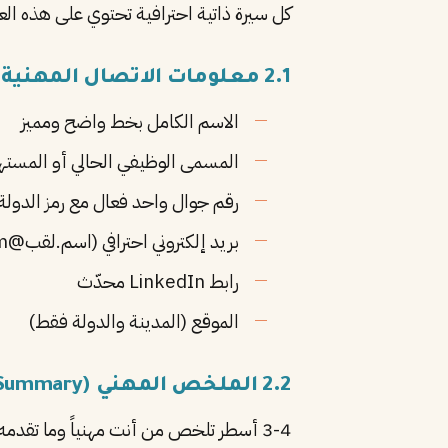
كل سيرة ذاتية احترافية تحتوي على هذه الع
2.1 معلومات الاتصال المهنية
الاسم الكامل بخط واضح ومميز
المسمى الوظيفي الحالي أو المست
رقم جوال واحد فعال مع رمز الدولة
بريد إلكتروني احترافي (اسم.لقب@gmail.com)
رابط LinkedIn محدّث
الموقع (المدينة والدولة فقط)
2.2 الملخص المهني (Professional Summary)
3-4 أسطر تلخص من أنت مهنياً وما تقدمه. هذا أول ما يقرأه مسؤول التوظيف — اجعله قوياً ومقنعاً.