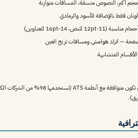
حجم أكبر، النصوص متسقة، المسافات متوازنة
ونان فقط بالإضافة للأسود والرمادي
12p للنص، 14-16pt للعناوين)
صفحة — اترك هوامش ومسافات تريح العين
لأقسام المتشابهة
السيرة الذاتية الاحترافية في 2026 يجب أن تكو
رق).