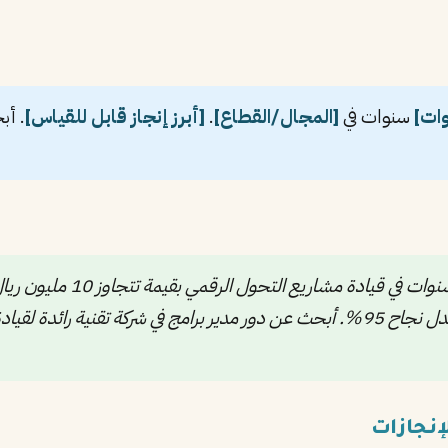
ات]
سنوات في
[المجال/القطاع]
.
[أبرز إنجاز قابل للقياس]
. أ
الميزانية والجدول الزمني المحددين بمعدل نجاح 95%. أبحث عن دور مدير برامج في ش