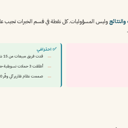
 والنتائج
وليس المسؤوليات. كل نقطة في قسم الخبرات تجيب على 
✅ احترافي
قدت فريق مبيعات من 15 شخصاً وزدت الإيرادات 42% خلال عام
أطلقت 3 حملات تسويقية حققت ROI بنسبة 280%
صممت نظام تقارير آلي وفّر 20 ساعة عمل أسبوعياً