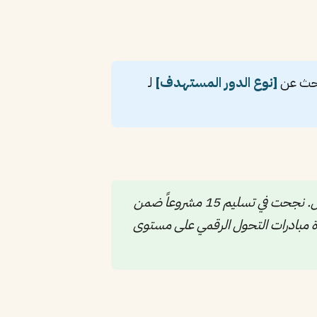
بحث عن
[نوع الدور المستهدف]
لـ
“مدير مشاريع معتمد (PMP) بخبرة 8 سنوات في قيادة مشاريع التحول الرقمي بقيمة تتجاوز 10 مليون ريال. نجحت في تسليم 15 مشروعاً ضمن
ركة تقنية رائدة لقيادة مبادرات التحول الرقمي على مستوى