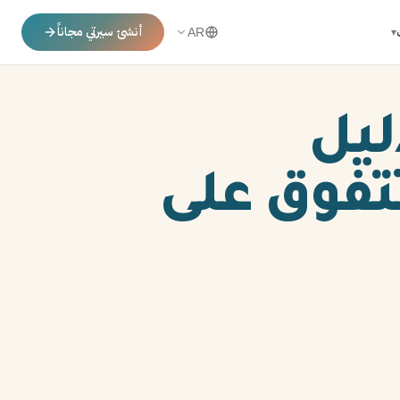
أنشئ سيرتي مجاناً
▾
AR
احترافية 2026: دليل
تفوق على