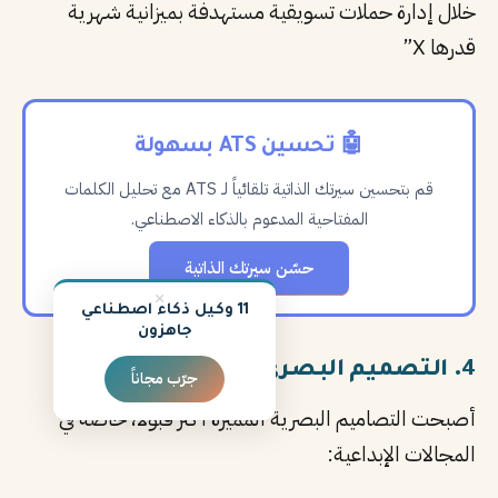
خلال إدارة حملات تسويقية مستهدفة بميزانية شهرية
قدرها X”
🤖 تحسين ATS بسهولة
قم بتحسين سيرتك الذاتية تلقائياً لـ ATS مع تحليل الكلمات
المفتاحية المدعوم بالذكاء الاصطناعي.
حسّن سيرتك الذاتية
×
11 وكيل ذكاء اصطناعي
جاهزون
4. التصميم البصري المميز
جرّب مجاناً
أصبحت التصاميم البصرية المميزة أكثر قبولاً، خاصة في
المجالات الإبداعية: