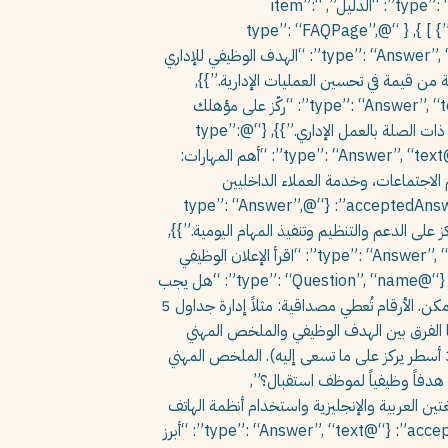
“position”: 1, “name”: “الرئيسية”, “item”: “https://stylingcv.com/ar/”}, {“@type”: “ListItem”, “position”: 2, “name”: “الدليل”, “item”:
“https://stylingcv.com/ar/دليل/”}, {“@type”: “ListItem”, “position”: 3, “name”: “نماذج الهدف الوظيفي للإداري”} ] }, { “@type”: “FAQPage”,
“mainEntity”: [ {“@type”: “Question”, “name”: “ما هو الهدف الوظيفي للإداري؟”, “acceptedAnswer”: {“@type”: “Answer”, “text”: “الهدف الوظيفي للإداري
مؤسسة من قيمة في تحسين العمليات الإدارية.”}},
{“@type”: “Question”, “name”: “كيف أكتب هدفاً وظيفياً لمساعد إداري بدون خبرة؟”, “acceptedAnswer”: {“@type”: “Answer”, “text”: “ركّز على مؤهلك
الأكاديمي ومهاراتك في التنظيم وإدارة الوقت واستخدام برامج Microsoft Office، واذكر التدريب التعاوني أو المشاريع الجامعية ذات الصلة بالعمل الإداري.”}}, {“@type”:
“Question”, “name”: “ما المهارات التي يجب ذكرها في هدف السيرة الذاتية للوظائف الإدارية؟”, “acceptedAnswer”: {“@type”: “Answer”, “text”: “أهم المهارات:
ة، الجدولة وتنظيم الاجتماعات، وخدمة العملاء الداخليين
والخارجيين.”}}, {“@type”: “Question”, “name”: “هل يختلف الهدف الوظيفي لمدير المكتب عن المساعد الإداري؟”, “acceptedAnswer”: {“@type”: “Answer”,
كز على الدعم والتنظيم وتنفيذ المهام اليومية.”}},
{“@type”: “Question”, “name”: “كيف أخصص الهدف الوظيفي الإداري لكل وظيفة؟”, “acceptedAnswer”: {“@type”: “Answer”, “text”: “اقرأ الإعلان الوظيفي
بدقة واستخدم نفس المصطلحات الواردة فيه، غيّر اسم الشركة والمنصب، وركّز على المهارات المطلوبة تحديداً في كل إعلان.”}}, {“@type”: “Question”, “name”: “هل يجب
أن يتضمن الهدف الوظيفي الإداري أرقاماً وإحصائيات؟”, “acceptedAnswer”: {“@type”: “Answer”, “text”: “نعم كلما أمكن. الأرقام تُعطي مصداقية: مثلاً إدارة جداول 5
نظيم +20 اجتماعاً شهرياً، خبرة 3 سنوات في بيئة عمل سريعة.”}}, {“@type”: “Question”, “name”: “ما الفرق بين الهدف الوظيفي والملخص المهني
للإداري؟”, “acceptedAnswer”: {“@type”: “Answer”, “text”: “الهدف الوظيفي مناسب للمبتدئين ومغيري المسار (2-3 أسطر يركز على ما تسعى إليه). الملخص المهني
على إنجازاتك الإدارية).”}}, {“@type”: “Question”, “name”: “كيف أكتب هدفاً وظيفياً لموظف استقبال؟”,
المهني وإتقان اللغتين العربية والإنجليزية واستخدام أنظمة الهاتف
وبرامج الحجز.”}}, {“@type”: “Question”, “name”: “ما أبرز الأخطاء في الهدف الوظيفي للوظائف الإدارية؟”, “acceptedAnswer”: {“@type”: “Answer”, “text”: “أبرز