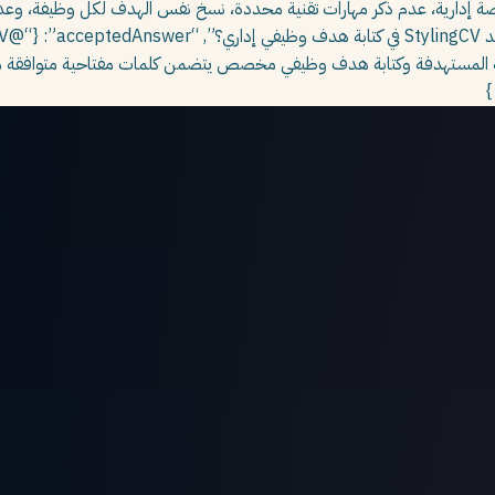
 إدارية، عدم ذكر مهارات تقنية محددة، نسخ نفس الهدف لكل وظيفة، وعدم ر
{“@me
}