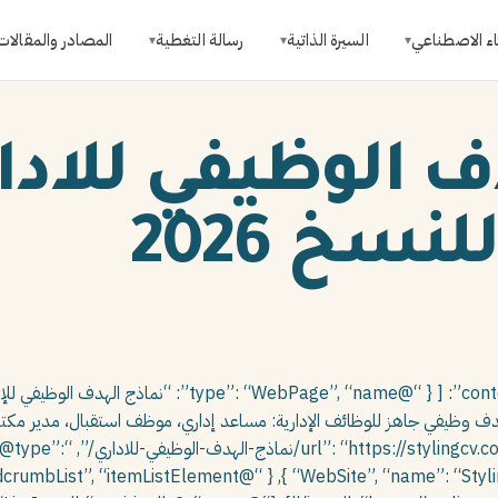
اء الاصطناعي
السيرة الذاتية
رسالة التغطية
المصادر والمقالات
▾
▾
▾
نسخ 2026
descrip”: “أكثر من 30 نموذج هدف وظيفي جاهز للوظائف الإدارية: مساعد إداري، موظف استقبال،
مستندات. مع الصيغة الذهبية وا