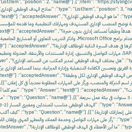
داية السيرة الذاتية توضح المنصب الإداري المستهدف ومهاراتك التنظيمية وما تقدمه لل
التنظيم وإدارة الوقت، إتقان Microsoft Office وSAP، مهارات التواصل والتنسيق، إدارة المستندات والأرشف
دارة الفريق وتحسين الكفاءة التشغيلية وإدارة الميزانية، بينما المساعد الإداري ير
مديرين تنفيذيين، ت
مناسب لذوي الخبرة 3+ سنوات (3-5 أسطر يركز 
“acceptedAnswer”: {“@type”: “Answer”, “text”: “ركّز على مهارات التواصل وخدمة العملاء والمظهر 