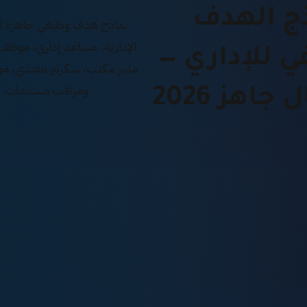
ج الهدف
نماذج هدف وظيفي جاهزة ل
الإدارية: مساعد إداري، موظف
ي للإداري —
مدير مكتب، سكرتير تنفيذي، موا
ومراقب مستندات.