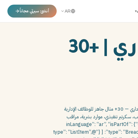
أنشئ سيرتي مجاناً
▾
AR
نماذج الهدف الوظيفي للاداري | +30
{ “@context”: “https://schema.org”, “@graph”: [ { “@type”: “WebPage”, “name”: “نماذج الهدف الوظيفي للإداري — 30+ مثال جاهز للوظائف الإدارية
 مدير مكتب، سكرتير تنفيذي، موارد بشرية، مراقب
لنصائح.”, “url”: “https://stylingcv.com/ar/نماذج-الهدف-الوظيفي-للاداري/”, “inLanguage”: “ar”, “isPartOf”: {“@type”:
“WebSite”, “name”: “StylingCV”, “url”: “https://stylingcv.com/ar/”} }, { “@type”: “BreadcrumbList”, “itemListElement”: [ {“@type”: “ListItem”,