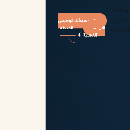
لوظائف
 استقبال،
اكتب هدفك الوظيفي
الآن ←
الصيغة
رد بشرية،
الذهبية ↓