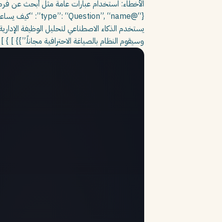
الأخطاء: استخدام عبارات عامة مثل أبحث عن فرصة
وسيقوم النظام بالصياغة الاحترافية مجاناً.”}} ] } ] 