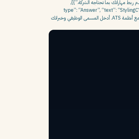
بط مهاراتك بما تحتاجه الشركة.”}},
type”: “Question”, “na”: “كيف يساعد StylingCV في كتابة هدف وظيفي إداري؟”, “acceptedAnswer”: {“@type”: “Answer”, “text”: “StylingCV
يستخدم الذكاء الاصطناعي لتحليل الوظيفة الإدارية المستهدفة وكتابة هدف وظيفي مخصص يتضمن كلمات مفتاحية متوافقة مع أنظمة ATS. أدخل المسمى الوظيفي وخبراتك