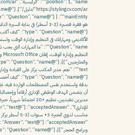
هو فقرة قصيرة (2-3 أسطر) في ب
“text”: “نعم. مدير المكتب يركز على القيادة وإ