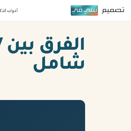
أدوات الذك
شامل