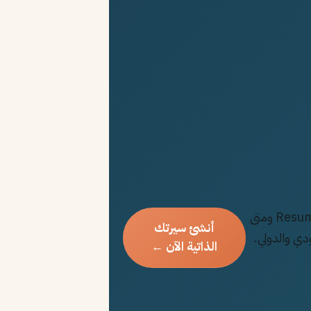
دليل شامل لفهم الفرق بين CV و Resume ومتى
أنشئ سيرتك
دي والدولي.
الذاتية الآن ←