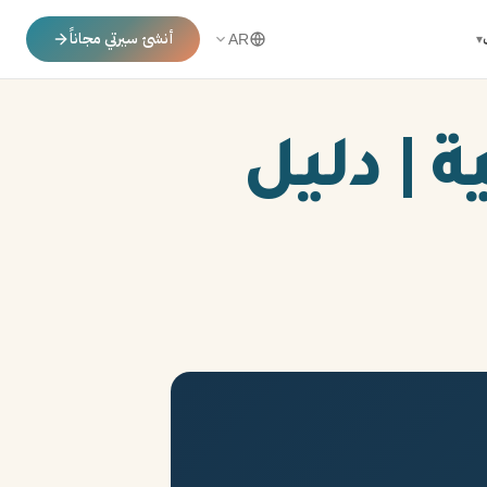
أنشئ سيرتي مجاناً
▾
AR
ذاتية | دليل