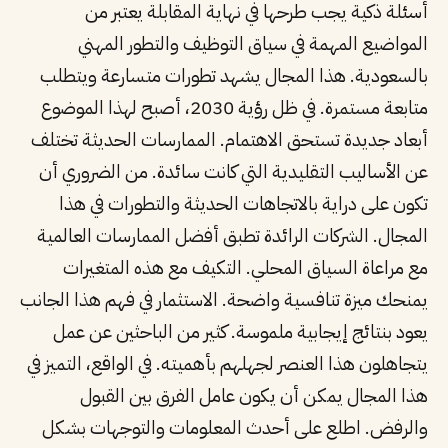
أسئلة ذكية يجب طرحها في نهاية المقابلة يعتبر من
المواضيع المهمة في سياق التوظيف والتطور المهني
بالسعودية. هذا المجال يشهد تطورات متسارعة ويتطلب
متابعة مستمرة. في ظل رؤية 2030، أصبح لهذا الموضوع
أبعاد جديدة تستحق الاهتمام. الممارسات الحديثة تختلف
عن الأساليب التقليدية التي كانت سائدة. من الضروري أن
تكون على دراية بالاتجاهات الحديثة والتطورات في هذا
المجال. الشركات الرائدة تطبق أفضل الممارسات العالمية
مع مراعاة السياق المحلي. التكيف مع هذه المتغيرات
يمنحك ميزة تنافسية واضحة. الاستثمار في فهم هذا الجانب
يعود بنتائج إيجابية ملموسة. كثير من الباحثين عن عمل
يتجاهلون هذا العنصر لجهلهم بأهميته. في الواقع، التميز في
هذا المجال يمكن أن يكون عامل الفرق بين القبول
والرفض. اطلع على أحدث المعلومات والتوجهات بشكل