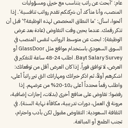
عام: ‘أبحث عن راتب يتناسب مع خبرتي ومسؤوليات
المنصب، وأنا متأكد أن شركتكم تقدم رواتب تنافسية’. إذا
ألحوا، اسأل: ‘ما النطاق المخصص لهذه الوظيفة؟’ قبل أن
تذكر رقمك. عندما يحين وقت التفاوض (عادة بعد عرض
الوظيفة): ابحث عن متوسط الرواتب لنفس المنصب في
السوق السعودي باستخدام مواقع مثل GlassDoor أو
Bayt Salary Survey. اطلب 24-48 ساعة للتفكير في
العرض، لا توافق فوراً. إذا كان العرض أقل من توقعاتك:
اشكرهم أولاً، ثم اذكر خبراتك ومهاراتك التي تبرر راتباً أعلى،
واطلب رقماً محدداً أعلى بـ10-20% من عرضهم. إذا
رفضوا: تفاوض على منافع أخرى (بدلات، إجازات إضافية،
مرونة في العمل، دورات تدريبية، مكافأة نهاية السنة). في
الثقافة السعودية: التفاوض مقبول لكن بأدب واحترام،
تجنب الطمع أو المبالغة.