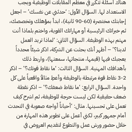
هناك أسئلة تتكرر في معظم المقابلات الوظيفية ويجب
الاستعداد لها. السؤال الأول: ‘حدثني عن نفسك’ – اجعل
إجابتك مختصرة (60-90 ثانية)، ابدأ بمؤهلك وتخصصك،
ثم خبراتك الرئيسية أو مهاراتك القوية، واختم بلماذا أنت
مهتم بهذه الوظيفة. السؤال الثاني: ‘لماذا تريد العمل
لدينا؟’ – أظهر أنك بحثت عن الشركة، اذكر شيئاً محدداً
يعجبك فيها (قيمها، منتجاتها، سمعتها)، واربط ذلك
بأهدافك المهنية. السؤال الثالث: ‘ما نقاط قوتك؟’ – اذكر
2-3 نقاط قوة مرتبطة بالوظيفة وأعطِ مثالاً واقعياً على كل
واحدة. السؤال الرابع: ‘ما نقاط ضعفك؟’ – اذكر نقطة
ضعف حقيقية لكن ليست حرجة للوظيفة، ثم اشرح كيف
تعمل على تحسينها. مثال: ‘أحياناً أواجه صعوبة في التحدث
أمام جمهور كبير، لكني أعمل على تطوير هذه المهارة من
خلال حضور ورش عمل والتطوع لتقديم العروض في