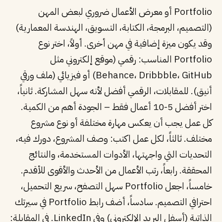
Portfolio أو معرض الأعمال ضروري لبعض المهن
(التصميم، البرمجة، الكتابة، التسويق، الهندسة المعمارية)
وقد يكون ميزة إضافية في مهن أخرى. أولاً، اختر نوع
Portfolio المناسب: رقمي (موقع إلكتروني مثل
Behance، Dribbble، GitHub) أو فيزيائي (ملف ورقي
أنيق). للمقابلات، الرقمي أفضل لأنه سهل المشاركة. ثانياً،
اختر أفضل 5-10 أعمال فقط – الجودة أهم من الكمية.
كل عمل يجب أن يعكس مهارة مختلفة أو نوع مشروع
مختلف. ثالثاً، لكل عمل اكتب: وصف المشروع، دورك فيه،
التحديات التي واجهتها، الأدوات المستخدمة، والنتائج
المحققة. رابعاً، رتب الأعمال من الأحدث والأقوى للأقدم.
خامساً، اجعل Portfolio سهل التصفح، سريع التحميل،
احترافي التصميم. سادساً، أضف رابط Portfolio في سيرتك
الذاتية (أسفل البريد الإلكتروني) وفي LinkedIn. في المقابلة: