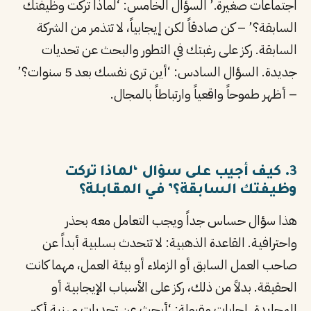
اجتماعات صغيرة.’ السؤال الخامس: ‘لماذا تركت وظيفتك
السابقة؟’ – كن صادقاً لكن إيجابياً، لا تتذمر من الشركة
السابقة. ركز على رغبتك في التطور والبحث عن تحديات
جديدة. السؤال السادس: ‘أين ترى نفسك بعد 5 سنوات؟’
– أظهر طموحاً واقعياً وارتباطاً بالمجال.
3. كيف أجيب على سؤال ‘لماذا تركت
وظيفتك السابقة؟’ في المقابلة؟
هذا سؤال حساس جداً ويجب التعامل معه بحذر
واحترافية. القاعدة الذهبية: لا تتحدث بسلبية أبداً عن
صاحب العمل السابق أو الزملاء أو بيئة العمل، مهما كانت
الحقيقة. بدلاً من ذلك، ركز على الأسباب الإيجابية أو
المحايدة. إجابات مقبولة: ‘أبحث عن تحديات مهنية أكبر