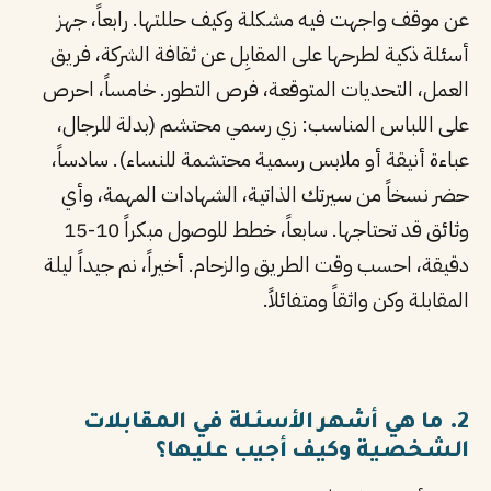
عن موقف واجهت فيه مشكلة وكيف حللتها. رابعاً، جهز
أسئلة ذكية لطرحها على المقابِل عن ثقافة الشركة، فريق
العمل، التحديات المتوقعة، فرص التطور. خامساً، احرص
على اللباس المناسب: زي رسمي محتشم (بدلة للرجال،
عباءة أنيقة أو ملابس رسمية محتشمة للنساء). سادساً،
حضر نسخاً من سيرتك الذاتية، الشهادات المهمة، وأي
وثائق قد تحتاجها. سابعاً، خطط للوصول مبكراً 10-15
دقيقة، احسب وقت الطريق والزحام. أخيراً، نم جيداً ليلة
المقابلة وكن واثقاً ومتفائلاً.
2. ما هي أشهر الأسئلة في المقابلات
الشخصية وكيف أجيب عليها؟