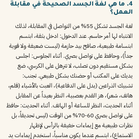
4. ما هي لغة الجسد الصحيحة في مقابلة
العمل؟
لغة الجسد تشكل 55% من التواصل في المقابلة، لذلك
الانتباه لها أمر حاسم. عند الدخول: ادخل بثقة، ابتسم
ابتسامة طبيعية، صافح بيد حازمة (ليست ضعيفة ولا قوية
جداً)، وحافظ على تواصل بصري. أثناء الجلوس: اجلس
بشكل مستقيم دون تصلب، لا تترهل على الكرسي، ضع
يديك على المكتب أو حضنك بشكل طبيعي. تجنب:
تشبيك الذراعين (يدل على الدفاعية)، العبث بالأشياء (قلم،
هاتف، شعر)، هز القدم بعصبية، النظر بعيداً عن المقابل
أثناء الحديث، النظر للساعة أو الهاتف. أثناء الحديث: حافظ
على تواصل بصري 60-70% من الوقت (ليس تحديقاً، بل
نظرات طبيعية مع إيماءات خفيفة بالرأس لإظهار
الاستماع)، ابتسم عندما يكون مناسباً، استخدم إيماءات يد