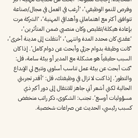
وفرص للنمو الوظيفي’، ‘أرغب في العمل في مجال/صناعة
تتوافق أكثر مع اهتماماتي وأهدافي المهنية’، ‘الشركة مرت
بإعادة هيكلة/تقليص وكان منصبي ضمن المتأثرين’،
‘عقدي كان محدد المدة وانتهى’، ‘أنتقلت إلى مدينة أخرى’،
‘كانت وظيفة بدوام جزئي وأبحث عن دوام كامل’. إذا كان
السبب حقيقياً هو مشكلة مع المدير أو بيئة سامة، قل:
‘كنت أبحث عن بيئة عمل تناسب أسلوبي وتتيح لي الإبداع
والتطور’. إذا كنت لا تزال في وظيفتك، قل: ‘أقدر تجربتي
الحالية لكني أشعر أني جاهز للانتقال إلى دور أكبر ذي
مسؤوليات أوسع’. تجنب: الشكوى، ذكر راتب منخفض
كسبب رئيسي، الحديث عن صراعات شخصية.