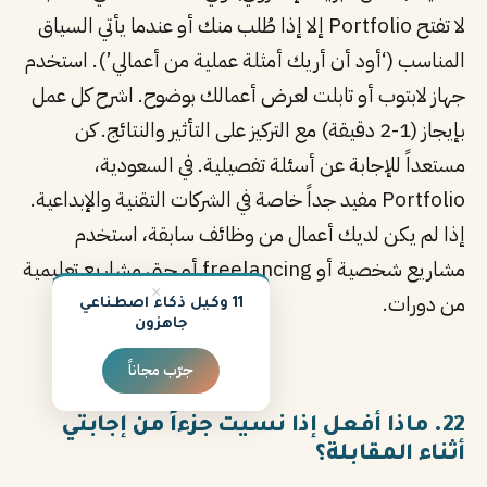
لا تفتح Portfolio إلا إذا طُلب منك أو عندما يأتي السياق
المناسب (‘أود أن أريك أمثلة عملية من أعمالي’). استخدم
جهاز لابتوب أو تابلت لعرض أعمالك بوضوح. اشرح كل عمل
بإيجاز (1-2 دقيقة) مع التركيز على التأثير والنتائج. كن
مستعداً للإجابة عن أسئلة تفصيلية. في السعودية،
Portfolio مفيد جداً خاصة في الشركات التقنية والإبداعية.
إذا لم يكن لديك أعمال من وظائف سابقة، استخدم
مشاريع شخصية أو freelancing أو حتى مشاريع تعليمية
×
من دورات.
11 وكيل ذكاء اصطناعي
جاهزون
جرّب مجاناً
22. ماذا أفعل إذا نسيت جزءاً من إجابتي
أثناء المقابلة؟