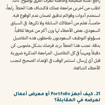
راجع أمثلة صحيحة وخاطئة لتعرف الفرق بوضوح. ثالثاً،
اطلب من آخرين مراجعة عملك لاكتشاف هذا الخطأ. رابعاً،
استخدم أدوات وقوائم تدقيق لضمان عدم الوقوع فيه.
خامساً، تعلم من أخطائك السابقة ولا تكررها. في السياق
السعودي، بعض الأخطاء لها وزن أكبر من غيرها ثقافياً.
مسؤولو التوظيف السعوديون يلاحظون هذه التفاصيل
بدقة. تجنب هذا الخطأ يزيد فرصك بشكل ملموس. كن
دقيقاً ومهنياً في كل التفاصيل. المراجعة المتكررة ضرورية
قبل أي إرسال. استثمر الوقت في الإعداد الصحيح لتجنب
الأخطاء الشائعة.
21. كيف أجهز Portfolio أو معرض أعمال
لعرضه في المقابلة؟