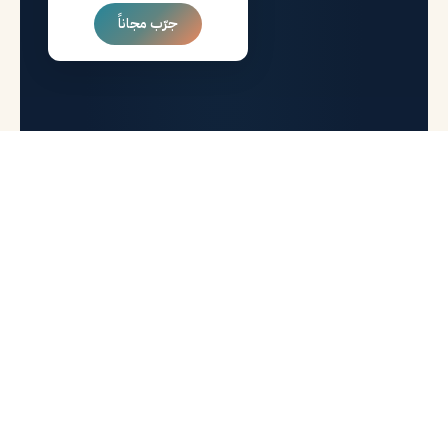
جرّب مجاناً