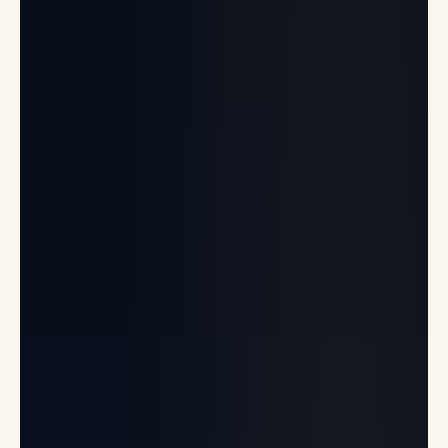
PT
TL
TR