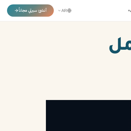
أنشئ سيرتي مجاناً
▾
AR
مل