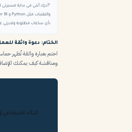
“أدرك أنني في بداية مسيرتي ا
بأي ساعات مطلوبة وقدرتي على 
الختام: دعوة واثقة للعم
اختم بعبارة واثقة تُظهر حما
ومناقشة كيف يمكنك الإضافة
الذكاء الاصطناعي في StylingCV يساعد حديثي التخرج في كتابة خطابات تعريفية مقنعة — مجاناً