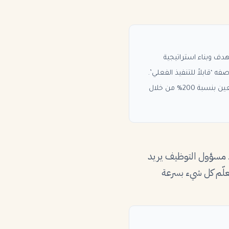
ف وبناء استراتيجية
 ‘قابلاً للتنفيذ الفعلي’.
كما تطوّعت لإدارة حسابات التواصل الاجتماعي لجمعية [الاسم] الخيرية لمدة 6 أشهر، حيث زاد عدد المتابعين بنسبة 200% من خلال
و. مسؤول التوظيف يريد
علّم كل شيء بسرعة