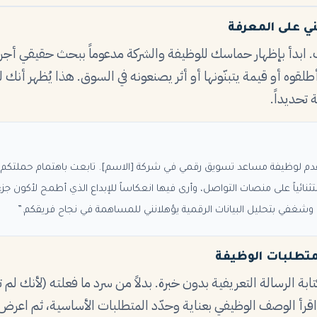
ني على المعرفة
تك. ابدأ بإظهار حماسك للوظيفة والشركة مدعوماً ببحث حقيقي أجريت
لقوه أو قيمة يتبنّونها أو أثر يصنعونه في السوق. هذا يُظهر أن
تحديداً.
قدم لوظيفة مساعد تسويق رقمي في شركة [الاسم]. تابعت باهتمام حملتكم ا
تثنائياً على منصات التواصل، وأرى فيها انعكاساً للإبداع الذي أطمح لأكون 
 وشغفي بتحليل البيانات الرقمية يؤهلانني للمساهمة في نجاح فريقكم.”
متطلبات الوظيفة
كتابة الرسالة التعريفية بدون خبرة. بدلاً من سرد ما فعلته (لأنك لم 
اقرأ الوصف الوظيفي بعناية وحدّد المتطلبات الأساسية، ثم اعرض د