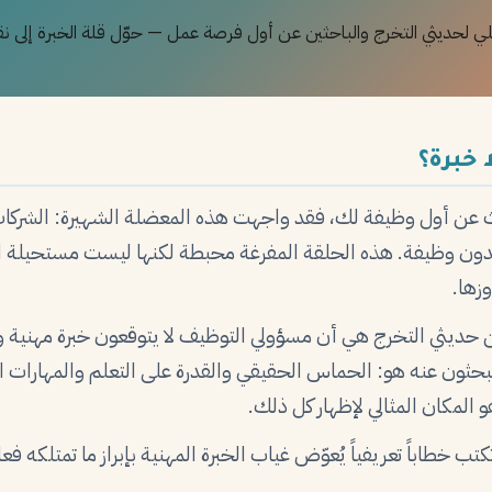
ي لحديثي التخرج والباحثين عن أول فرصة عمل — حوّل قلة الخبرة إلى ن
 خبرة؟
عن أول وظيفة لك، فقد واجهت هذه المعضلة الشهيرة: الشركات ت
ون وظيفة. هذه الحلقة المفرغة محبطة لكنها ليست مستحيلة الكس
زها.
 من حديثي التخرج هي أن مسؤولي التوظيف لا يتوقعون خبرة مهنية
حثون عنه هو: الحماس الحقيقي والقدرة على التعلم والمهارات ال
و المكان المثالي لإظهار كل ذلك.
ب خطاباً تعريفياً يُعوّض غياب الخبرة المهنية بإبراز ما تمتلكه فعل