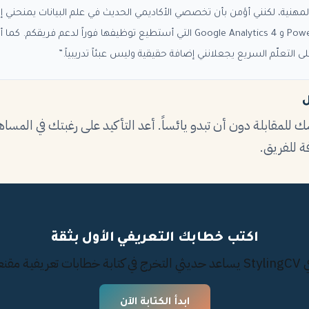
لمهنية، لكنني أؤمن بأن تخصصي الأكاديمي الحديث في علم البيانات يمنحني إلم
والتقنيات مثل Python و Power BI و Google Analytics 4 التي أستطيع توظيفها فو
التعلّم السريع يجعلانني إضافة حقيقية وليس عبئاً تدريبياً.”
ل
سك للمقابلة دون أن تبدو يائساً. أعد التأكيد على رغبتك في المس
 للفريق.
اكتب خطابك التعريفي الأول بثقة
 بالكامل
ابدأ الكتابة الآن