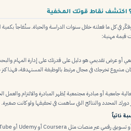
ً؟ اكتشف نقاط قوتك المخفية
كّر في كل ما فعلته خلال سنوات الدراسة والحياة. ستُفاجأ بكمية ا
ت قيمة مهنية:
ي أو عرض تقديمي هو دليل على قدرتك على إدارة المهام والبح
 كان مشروع تخرجك في مجال مرتبط بالوظيفة المستهدفة، فهذا كنز 
الية جامعية أو مبادرة مجتمعية يُظهر المبادرة والالتزام والعم
دورك المحدد والنتائج التي ساهمت في تحقيقها ولو كانت صغيرة.
ة ذاتياً