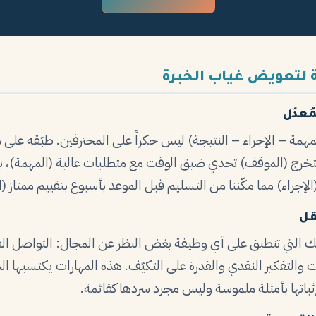
 لتعويض غياب الخبرة
وقف – المهمة – الإجراء – النتيجة) ليس حكراً على المحترفين. طبّقه ع
خرج (الموقف) تحدي ضيق الوقت مع متطلبات عالية (المهمة)، باد
إجراء) مما مكّننا من التسليم قبل الموعد بأسبوع بتقييم ممتاز (ا
قل
تلك التي تنطبق على أي وظيفة بغض النظر عن المجال: التواصل ا
 والتفكير النقدي والقدرة على التكيّف. هذه المهارات يكتسبها ا
 إثباتها بأمثلة ملموسة وليس مجرد سردها كقائمة.