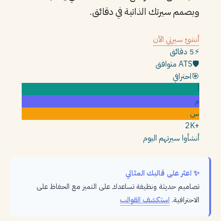
ويصمم سيرتك الذاتية في دقائق.
أنشئ سيرتي الآن
⚡
5 دقائق
🛡️
ATS متوافق
🎯
احترافي
أ
م
س
+2K
أنشأوا سيرتهم اليوم
✨ اعثر على قالبك المثالي
تصاميم حديثة ونظيفة تساعدك على التميز مع الحفاظ على
الاحترافية.
استكشف القوالب