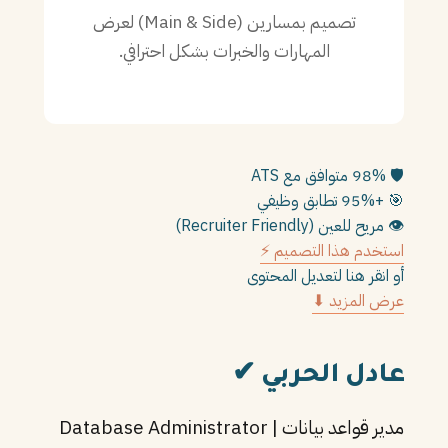
تصميم بمسارين (Main & Side) لعرض
PT
المهارات والخبرات بشكل احترافي.
TL
TR
🛡️
98% متوافق مع ATS
🎯
+95% تطابق وظيفي
👁️
مريح للعين (Recruiter Friendly)
استخدم هذا التصميم ⚡
أو انقر هنا لتعديل المحتوى
عرض المزيد ⬇
عادل الحربي
✔
مدير قواعد بيانات | Database Administrator