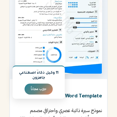
×
11 وكيل ذكاء اصطناعي
جاهزون
جرّب مجاناً
★
4.8
Arabic Word Template
نموذج سيرة ذاتية عصري واحترافي مصمم