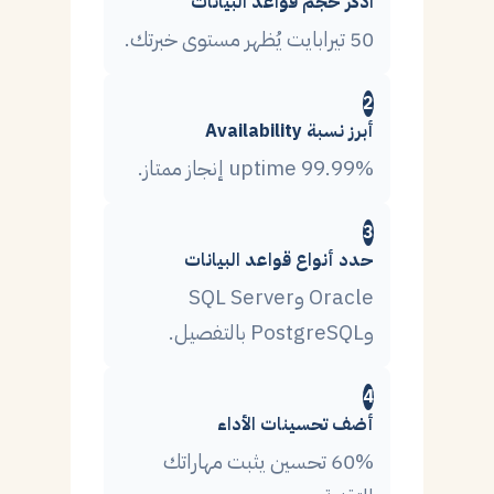
اذكر حجم قواعد البيانات
50 تيرابايت يُظهر مستوى خبرتك.
2
أبرز نسبة Availability
99.99% uptime إنجاز ممتاز.
3
حدد أنواع قواعد البيانات
Oracle وSQL Server
وPostgreSQL بالتفصيل.
4
أضف تحسينات الأداء
60% تحسين يثبت مهاراتك