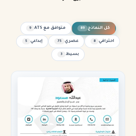
كل النماذج
متوافق مع ATS
9
89
احترافي
عصري
إبداعي
5
75
8
بسيط
3