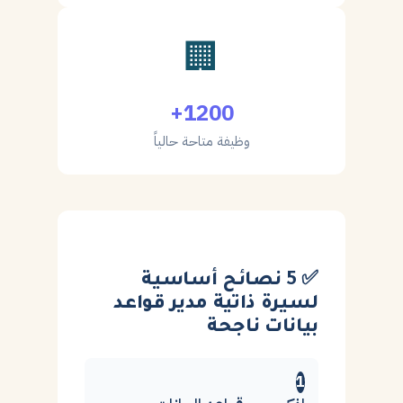
🏢
1200+
وظيفة متاحة حالياً
✅ 5 نصائح أساسية
لسيرة ذاتية مدير قواعد
بيانات ناجحة
1