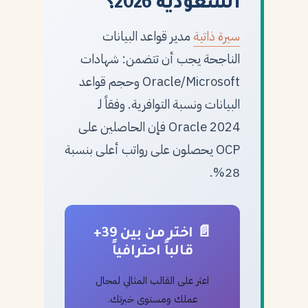
السعودية 2026؟
سيرة ذاتية
مدير قواعد البيانات
الناجحة يجب أن تتضمن: شهادات
Oracle/Microsoft وحجم قواعد
البيانات ونسبة التوافرية. وفقاً لـ
Oracle 2024 فإن الحاصلين على
OCP يحصلون على رواتب أعلى بنسبة
28%.
📄 اختر من بين 39+
قالباً احترافياً
اعثر على القالب المثالي لمجال
عملك ومستوى خبرتك.