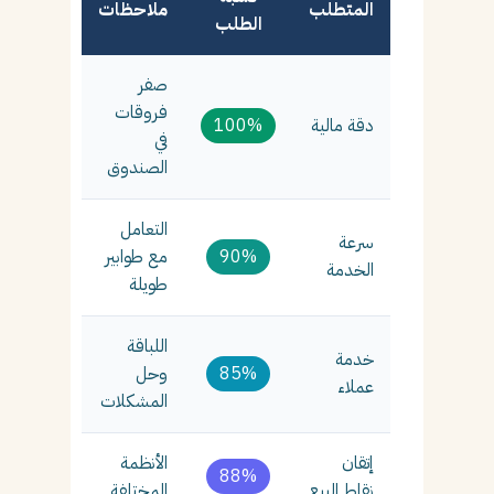
المتطلب
ملاحظات
الطلب
صفر
فروقات
دقة مالية
100%
في
الصندوق
التعامل
سرعة
90%
مع طوابير
الخدمة
طويلة
اللباقة
خدمة
85%
وحل
عملاء
المشكلات
إتقان
الأنظمة
88%
نقاط البيع
المختلفة