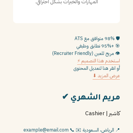
المهارات والخبرات بشكل احترافي.
PT
TL
TR
🛡️
98% متوافق مع ATS
🎯
+95% تطابق وظيفي
👁️
مريح للعين (Recruiter Friendly)
استخدم هذا التصميم ⚡
أو انقر هنا لتعديل المحتوى
عرض المزيد ⬇
مريم الشهري
✔
كاشير | Cashier
📍 الرياض، السعودية
✉️ example@email.com
📞