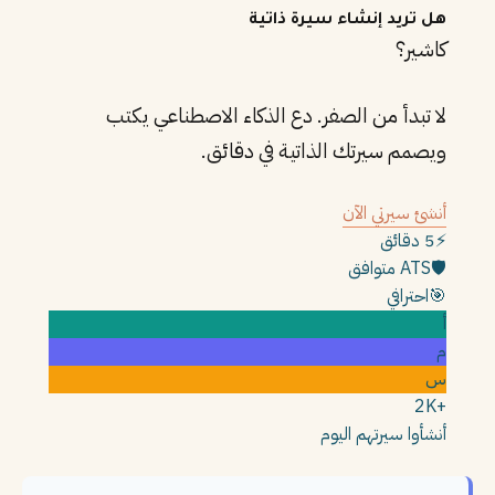
هل تريد إنشاء سيرة ذاتية
كاشير؟
لا تبدأ من الصفر. دع الذكاء الاصطناعي يكتب
ويصمم سيرتك الذاتية في دقائق.
أنشئ سيرتي الآن
⚡
5 دقائق
🛡️
ATS متوافق
🎯
احترافي
أ
م
س
+2K
أنشأوا سيرتهم اليوم