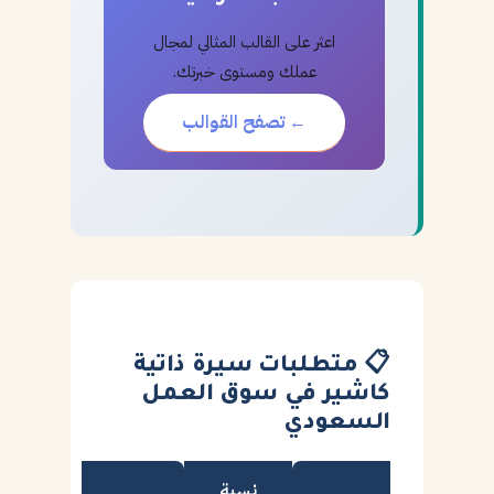
اعثر على القالب المثالي لمجال
عملك ومستوى خبرتك.
← تصفح القوالب
📋 متطلبات سيرة ذاتية
كاشير في سوق العمل
السعودي
نسبة