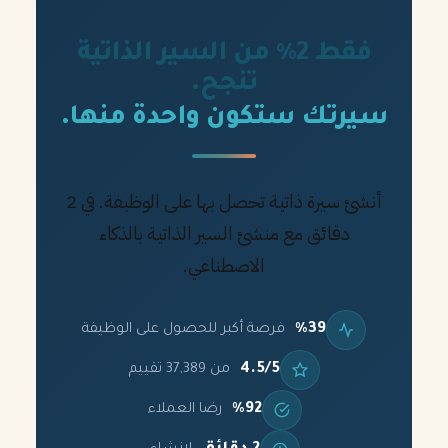
فقط 2% من السير الذاتية
تنجح.
سيرتك ستكون واحدة منها.
أنشئ سيرة ذاتية تحصل بها على الوظيفة. في 2
دقائق مع منشئ السير الذاتية بالذكاء
الاصطناعي.
%39
فرصة أكبر للحصول على الوظيفة
4.5/5
من 37,389 تقييم
%92
رضا العملاء