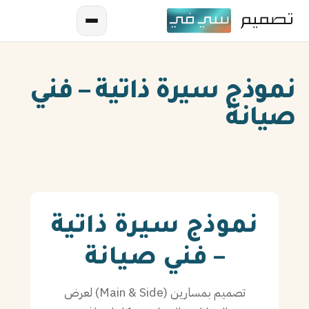
نموذج سيرة ذاتية – فني
صيانة
AR
EN
نموذج سيرة ذاتية
ES
– فني صيانة
FR
تصميم بمسارين (Main & Side) لعرض
IN