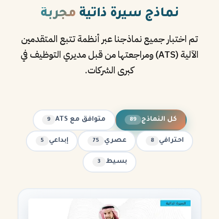
نماذج سيرة ذاتية
مجربة
تم اختبار جميع نماذجنا عبر أنظمة تتبع المتقدمين
الآلية (ATS) ومراجعتها من قبل مديري التوظيف في
كبرى الشركات.
كل النماذج
متوافق مع ATS
9
89
احترافي
عصري
إبداعي
5
75
8
بسيط
3