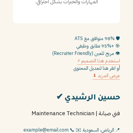
المهارات والخبرات بشكل احترافي.
PT
TL
TR
🛡️
98% متوافق مع ATS
🎯
+95% تطابق وظيفي
👁️
مريح للعين (Recruiter Friendly)
استخدم هذا التصميم ⚡
أو انقر هنا لتعديل المحتوى
عرض المزيد ⬇
حسين الرشيدي
✔
فني صيانة | Maintenance Technician
📍 الرياض، السعودية
✉️ example@email.com
📞