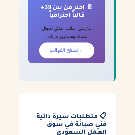
📄 اختر من بين 39+
قالباً احترافياً
اعثر على القالب المثالي لمجال
عملك ومستوى خبرتك.
← تصفح القوالب
📋 متطلبات سيرة ذاتية
فني صيانة في سوق
العمل السعودي