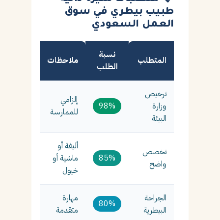
طبيب بيطري في سوق
العمل السعودي
نسبة
المتطلب
ملاحظات
الطلب
ترخيص
إلزامي
وزارة
98%
للممارسة
البيئة
أليفة أو
تخصص
85%
ماشية أو
واضح
خيول
الجراحة
مهارة
80%
البيطرية
متقدمة