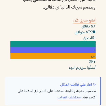
ويصمم سيرتك الذاتية في دقائق.
أنشئ سيرتي الآن
⚡
5 دقائق
🛡️
ATS متوافق
🎯
احترافي
أ
م
س
+2K
أنشأوا سيرتهم اليوم
✨ اعثر على قالبك المثالي
تصاميم حديثة ونظيفة تساعدك على التميز مع الحفاظ على
الاحترافية.
استكشف القوالب