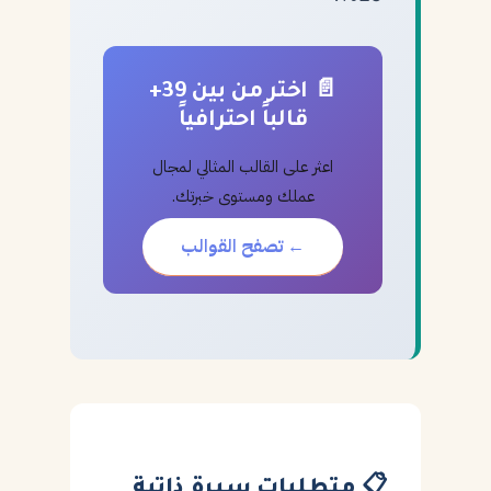
📄 اختر من بين 39+
قالباً احترافياً
اعثر على القالب المثالي لمجال
عملك ومستوى خبرتك.
← تصفح القوالب
📋 متطلبات سيرة ذاتية