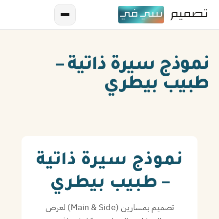
نموذج سيرة ذاتية –
طبيب بيطري
AR
EN
نموذج سيرة ذاتية
ES
– طبيب بيطري
FR
تصميم بمسارين (Main & Side) لعرض
IN