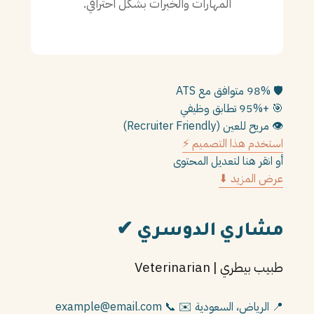
المهارات والخبرات بشكل احترافي.
PT
TL
TR
🛡️
98% متوافق مع ATS
🎯
+95% تطابق وظيفي
👁️
مريح للعين (Recruiter Friendly)
استخدم هذا التصميم ⚡
أو انقر هنا لتعديل المحتوى
عرض المزيد ⬇
مشاري الدوسري
✔
طبيب بيطري | Veterinarian
📍 الرياض، السعودية
✉️ example@email.com
📞