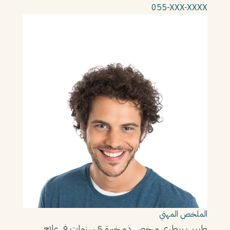
055-XXX-XXXX
الملخص المهني
طبيب بيطري مرخص ذو خبرة 5 سنوات في علاج