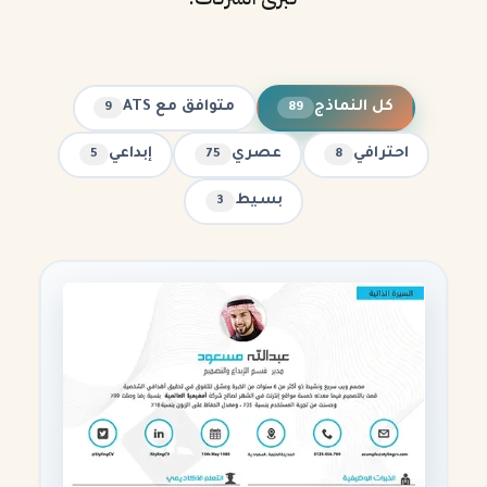
كل النماذج
متوافق مع ATS
9
89
احترافي
عصري
إبداعي
5
75
8
بسيط
3