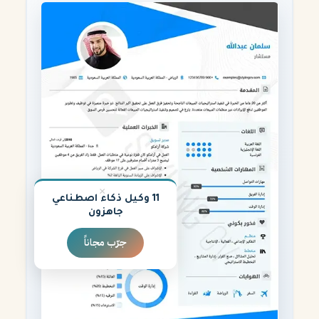
×
11 وكيل ذكاء اصطناعي
جاهزون
جرّب مجاناً