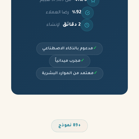
4.5/5
من 37,389 تقييم
%92
رضا العملاء
2 دقائق
لإنشاء
✓
مدعوم بالذكاء الاصطناعي
✓
مجرب ميدانياً
✓
معتمد من الموارد البشرية
+89 نموذج