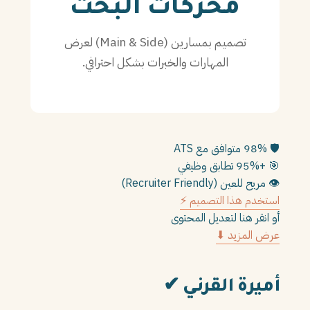
محركات البحث
PT
تصميم بمسارين (Main & Side) لعرض
TL
المهارات والخبرات بشكل احترافي.
TR
🛡️
98% متوافق مع ATS
🎯
+95% تطابق وظيفي
👁️
مريح للعين (Recruiter Friendly)
استخدم هذا التصميم ⚡
أو انقر هنا لتعديل المحتوى
عرض المزيد ⬇
أميرة القرني
✔