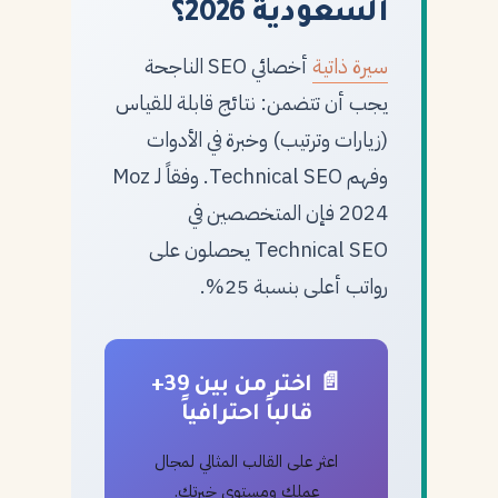
السعودية 2026؟
سيرة ذاتية
أخصائي SEO الناجحة
يجب أن تتضمن: نتائج قابلة للقياس
(زيارات وترتيب) وخبرة في الأدوات
وفهم Technical SEO. وفقاً لـ Moz
2024 فإن المتخصصين في
Technical SEO يحصلون على
رواتب أعلى بنسبة 25%.
📄 اختر من بين 39+
قالباً احترافياً
اعثر على القالب المثالي لمجال
عملك ومستوى خبرتك.