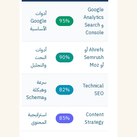
Google
أدوات
Analytics
Google
95%
و Search
الأساسية
Console
Ahrefs أو
أدوات
Semrush
90%
البحث
أو Moz
والتحليل
سرعة
Technical
82%
وهيكلة
SEO
وSchema
Content
استراتيجية
85%
Strategy
المحتوى