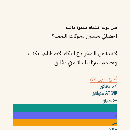
هل تريد إنشاء سيرة ذاتية
أخصائي تحسين محركات البحث؟
لا تبدأ من الصفر. دع الذكاء الاصطناعي يكتب
ويصمم سيرتك الذاتية في دقائق.
أنشئ سيرتي الآن
⚡
5 دقائق
🛡️
ATS متوافق
🎯
احترافي
أ
م
س
+2K