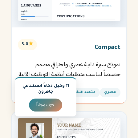
★
5.0
Compact
نموذج سيرة ذاتية عصري واحترافي مصمم
خصيصاً ليناسب متطلبات أنظمة التوظيف الآلية
ويساعدك في الحصول على مقابلتك القادمة.
×
11 وكيل ذكاء اصطناعي
جاهزون
عصري
متعدد اللغات
جرّب مجاناً