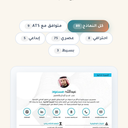
كل النماذج
متوافق مع ATS
9
89
احترافي
عصري
إبداعي
5
75
8
بسيط
3