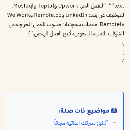
“text”: “للعمل الحر: Upwork وToptal وMostaql.
للتوظيف عن بعد: LinkedIn وRemote.co وWe Work
Remotely. منصات سعودية: حسوب للعمل الحر وبعض
الشركات التقنية السعودية تُتيح العمل الهجين.”}
}
]
}
📖 مواضيع ذات صلة:
أنشئ سيرتك الذاتية مجاناً