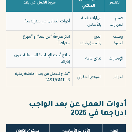
العنصر
سيرة العمل عن بعد
المكتبي
قسم
مهارات تقنية
أدوات التعاون عن بعد إلزامية
المهارات
بالأساس
وصف
الدور
اذكر صراحةً “عن بعد” أو “موزع
الخبرة
والمسؤوليات
جغرافياً”
نتائج تُثبت الإنتاجية المستقلة بدون
الإنجازات
نتائج عامة
إشراف
“متاح للعمل عن بعد | منطقة زمنية
التوافر
الموقع الجغرافي
AST/GMT+3”
أدوات العمل عن بعد الواجب
إدراجها في 2026
الفئة
الأدوات الأساسية
مستوى الإتقان