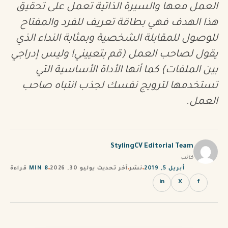
العمل معها والسيرة الذاتية تعمل على تحقيق
PT
هذا الهدف فهي بطاقة تعريف للفرد والمفتاح
TL
للوصول للمقابلة الشخصية وبمثابة النداء الذي
يقول لصاحب العمل (قم بتعييني! وليس إدراجي
TR
بين الملفات) كما أنها الأداة الأساسية التي
تستخدمها لترويج نفسك لجذب انتباه صاحب
العمل.
StylingCV Editorial Team
كاتب
أبريل 5, 2019
نشر
آخر تحديث يوليو 30, 2026
8 MIN
قراءة
in
X
f