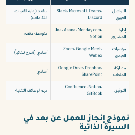
التواصل
Slack، Microsoft Teams،
متقدم (إدارة القنوات،
الفوري
Discord
التكاملات)
إدارة
Jira، Asana، Monday.com،
متوسط-متقدم
المشاريع
Notion
مؤتمرات
Zoom، Google Meet،
أساسي (مُدرج تلقائياً)
الفيديو
Webex
مشاركة
Google Drive، Dropbox،
أساسي
الملفات
SharePoint
Confluence، Notion،
التوثيق
مهم لوظائف التقنية
GitBook
نموذج إنجاز للعمل عن بعد في
السيرة الذاتية