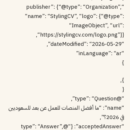
“publisher”: {“@type”: “Organization”,
“name”: “StylingCV”, “logo”: {“@type”:
“ImageObject”, “url”:
“https://stylingcv.com/logo.png”}},
“dateModified”: “2026-05-29”,
“inLanguage”: “ar”
}
},
{
“@type”: “Question”,
“name”: “ما أفضل المنصات للعمل عن بعد للسعوديين
في 2026؟”,
“acceptedAnswer”: {“@type”: “Answer”,